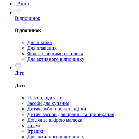
Акції
Відпочинок
Відпочинок
Для пікніка
Для плавання
Фольга, пергамент, плівка
Для активного відпочинку
Діти
Діти
Гігієна, підгузки
Засоби для купання
Дитячі зубні пасти та щітки
Дитячі засоби для прання та прибирання
Догляд за шкірою малюка
Посуд
Іграшки
Для активного відпочинку