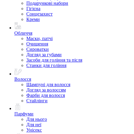
Подарункові набори
Гігієна
Сонцезахист
Креми
Обличчя
Маски, патчі
Очищення
Сироватки
Догляд за губами
Засоби для гоління та після
Станки для гоління
Волосся
Шампуні для волосся
Догляд за волоссям
Фарби для волосся
Стайлінги
Парфуми
Для нього
Для неї
Унісекс