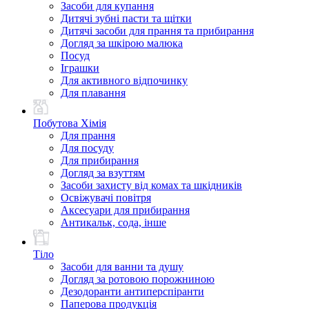
Засоби для купання
Дитячі зубні пасти та щітки
Дитячі засоби для прання та прибирання
Догляд за шкірою малюка
Посуд
Іграшки
Для активного відпочинку
Для плавання
Побутова Хімія
Для прання
Для посуду
Для прибирання
Догляд за взуттям
Засоби захисту від комах та шкідників
Освіжувачі повітря
Аксесуари для прибирання
Антикальк, сода, інше
Тіло
Засоби для ванни та душу
Догляд за ротовою порожниною
Дезодоранти антиперспіранти
Паперова продукція