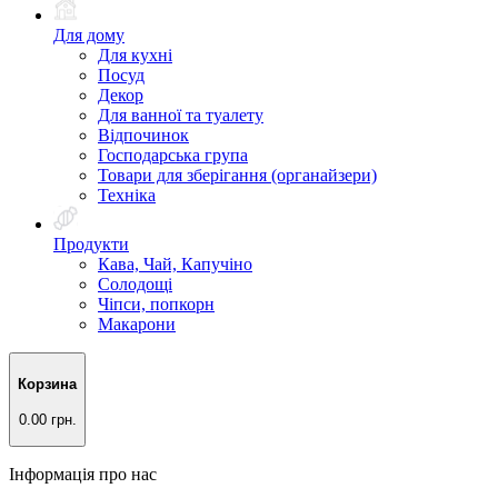
Для дому
Для кухні
Посуд
Декор
Для ванної та туалету
Відпочинок
Господарська група
Товари для зберігання (органайзери)
Техніка
Продукти
Кава, Чай, Капучіно
Солодощі
Чіпси, попкорн
Макарони
Корзина
0.00 грн.
Інформація про нас