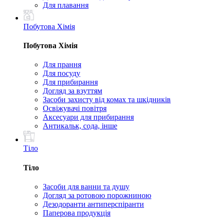
Для плавання
Побутова Хімія
Побутова Хімія
Для прання
Для посуду
Для прибирання
Догляд за взуттям
Засоби захисту від комах та шкідників
Освіжувачі повітря
Аксесуари для прибирання
Антикальк, сода, інше
Тіло
Тіло
Засоби для ванни та душу
Догляд за ротовою порожниною
Дезодоранти антиперспіранти
Паперова продукція