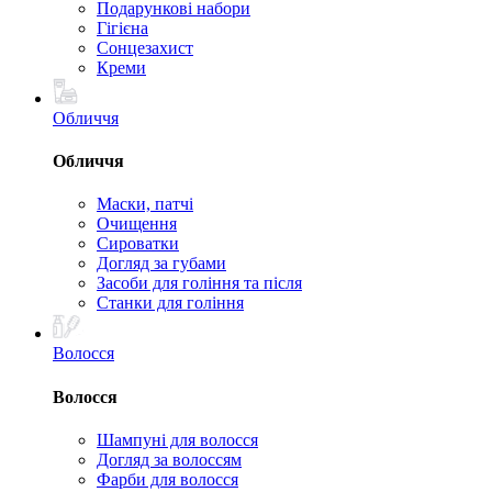
Подарункові набори
Гігієна
Сонцезахист
Креми
Обличчя
Обличчя
Маски, патчі
Очищення
Сироватки
Догляд за губами
Засоби для гоління та після
Станки для гоління
Волосся
Волосся
Шампуні для волосся
Догляд за волоссям
Фарби для волосся