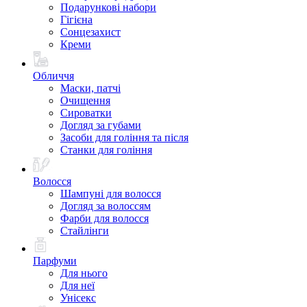
Подарункові набори
Гігієна
Сонцезахист
Креми
Обличчя
Маски, патчі
Очищення
Сироватки
Догляд за губами
Засоби для гоління та після
Станки для гоління
Волосся
Шампуні для волосся
Догляд за волоссям
Фарби для волосся
Стайлінги
Парфуми
Для нього
Для неї
Унісекс