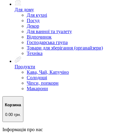
Для дому
Для кухні
Посуд
Декор
Для ванної та туалету
Відпочинок
Господарська група
Товари для зберігання (органайзери)
Техніка
Продукти
Кава, Чай, Капучіно
Солодощі
Чіпси, попкорн
Макарони
Корзина
0.00 грн.
Інформація про нас