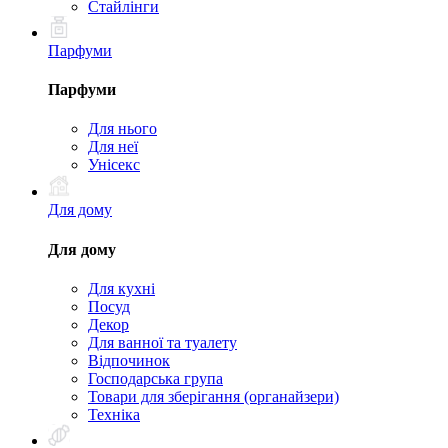
Стайлінги
Парфуми
Парфуми
Для нього
Для неї
Унісекс
Для дому
Для дому
Для кухні
Посуд
Декор
Для ванної та туалету
Відпочинок
Господарська група
Товари для зберігання (органайзери)
Техніка