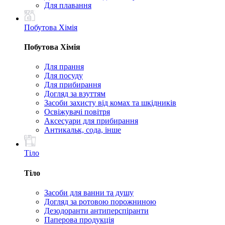
Для плавання
Побутова Хімія
Побутова Хімія
Для прання
Для посуду
Для прибирання
Догляд за взуттям
Засоби захисту від комах та шкідників
Освіжувачі повітря
Аксесуари для прибирання
Антикальк, сода, інше
Тіло
Тіло
Засоби для ванни та душу
Догляд за ротовою порожниною
Дезодоранти антиперспіранти
Паперова продукція