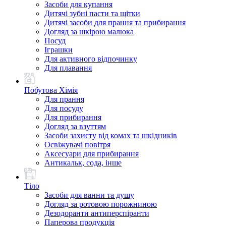
Засоби для купання
Дитячі зубні пасти та щітки
Дитячі засоби для прання та прибирання
Догляд за шкірою малюка
Посуд
Іграшки
Для активного відпочинку
Для плавання
Побутова Хімія
Для прання
Для посуду
Для прибирання
Догляд за взуттям
Засоби захисту від комах та шкідників
Освіжувачі повітря
Аксесуари для прибирання
Антикальк, сода, інше
Тіло
Засоби для ванни та душу
Догляд за ротовою порожниною
Дезодоранти антиперспіранти
Паперова продукція