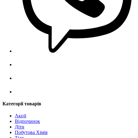
Категорії товарів
Акції
Відпочинок
Діти
Побутова Хімія
Тіло