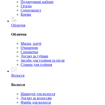
Подарункові набори
Гігієна
Сонцезахист
Креми
Обличчя
Обличчя
Маски, патчі
Очищення
Сироватки
Догляд за губами
Засоби для гоління та після
Станки для гоління
Волосся
Волосся
Шампуні для волосся
Догляд за волоссям
Фарби для волосся