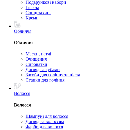
Подарункові набори
Гігієна
Сонцезахист
Креми
Обличчя
Обличчя
Маски, патчі
Очищення
Сироватки
Догляд за губами
Засоби для гоління та після
Станки для гоління
Волосся
Волосся
Шампуні для волосся
Догляд за волоссям
Фарби для волосся