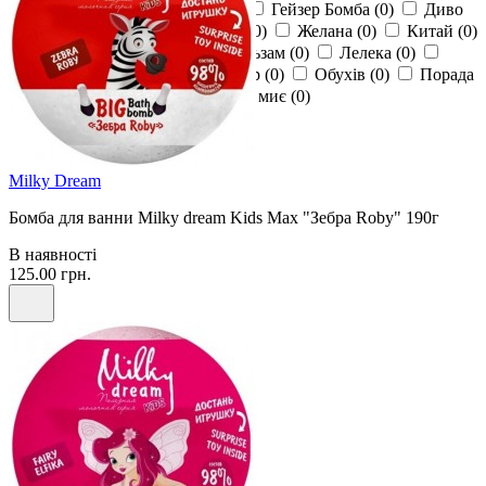
Бджілка
(
0
)
Велетень
(
0
)
Гейзер Бомба
(
0
)
Диво
(
0
)
Доктор Браш
(
0
)
Ефф
(
0
)
Желана
(
0
)
Китай
(
0
)
Кохавинка
(
0
)
Лісний Бальзам
(
0
)
Лелека
(
0
)
Нєвская Косметика
(
0
)
Нектар
(
0
)
Обухів
(
0
)
Порада
(
0
)
Сніжна Панда
(
0
)
Тато миє
(
0
)
Milky Dream
Бомба для ванни Milky dream Kids Max "Зебра Roby" 190г
В наявності
125.00 грн.