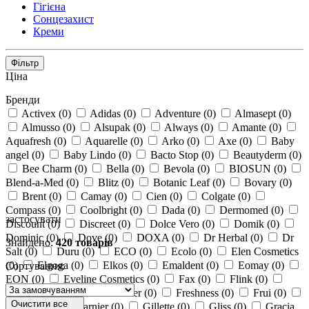
Гігієна
Сонцезахист
Креми
Фільтр
Ціна
Бренди
Activex
(
0
)
Adidas
(
0
)
Adventure
(
0
)
Almasept
(
0
)
Almusso
(
0
)
Alsupak
(
0
)
Always
(
0
)
Amante
(
0
)
Aquafresh
(
0
)
Aquarelle
(
0
)
Arko
(
0
)
Axe
(
0
)
Baby
angel
(
0
)
Baby Lindo
(
0
)
Bacto Stop
(
0
)
Beautyderm
(
0
)
Bee Сharm
(
0
)
Bella
(
0
)
Bevola
(
0
)
BIOSUN
(
0
)
Blend-a-Med
(
0
)
Blitz
(
0
)
Botanic Leaf
(
0
)
Bovary
(
0
)
Brent
(
0
)
Camay
(
0
)
Cien
(
0
)
Colgate
(
0
)
Compass
(
0
)
Coolbright
(
0
)
Dada
(
0
)
Dermomed
(
0
)
застосувати
Discount
(
0
)
Discreet
(
0
)
Dolce Vero
(
0
)
Domik
(
0
)
Dominic
(
0
)
Dove
(
0
)
DOXA
(
0
)
Dr Herbal
(
0
)
Dr
Знайдено:
420 товарів
Salt
(
0
)
Duru
(
0
)
ECO
(
0
)
Ecolo
(
0
)
Elen Cosmetics
(
0
)
Elgoga
(
0
)
Elkos
(
0
)
Emaldent
(
0
)
Eomay
(
0
)
Сортування:
EON
(
0
)
Eveline Cosmetics
(
0
)
Fax
(
0
)
Flink
(
0
)
Fresh Juice
(
0
)
FreshMaker
(
0
)
Freshness
(
0
)
Frui
(
0
)
Очистити все
Galterra
(
0
)
Garnier
(
0
)
Gillette
(
0
)
Gliss
(
0
)
Gracia