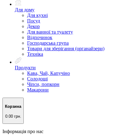
Для дому
Для кухні
Посуд
Декор
Для ванної та туалету
Відпочинок
Господарська група
Товари для зберігання (органайзери)
Техніка
Продукти
Кава, Чай, Капучіно
Солодощі
Чіпси, попкорн
Макарони
Корзина
0.00 грн.
Інформація про нас