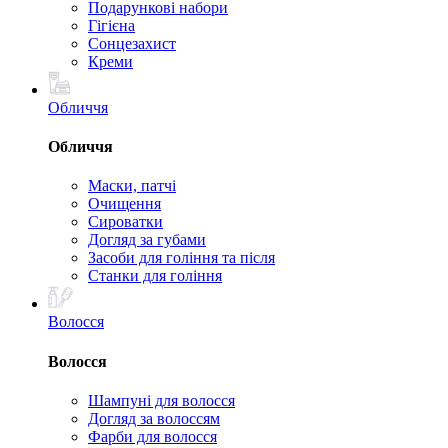
Подарункові набори
Гігієна
Сонцезахист
Креми
Обличчя
Обличчя
Маски, патчі
Очищення
Сироватки
Догляд за губами
Засоби для гоління та після
Станки для гоління
Волосся
Волосся
Шампуні для волосся
Догляд за волоссям
Фарби для волосся