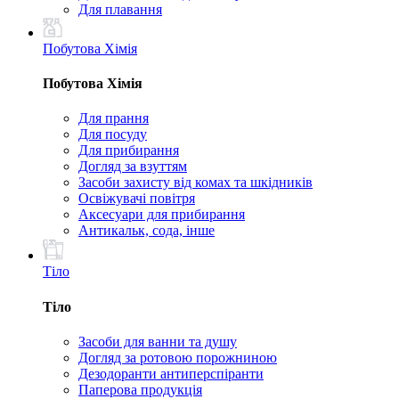
Для плавання
Побутова Хімія
Побутова Хімія
Для прання
Для посуду
Для прибирання
Догляд за взуттям
Засоби захисту від комах та шкідників
Освіжувачі повітря
Аксесуари для прибирання
Антикальк, сода, інше
Тіло
Тіло
Засоби для ванни та душу
Догляд за ротовою порожниною
Дезодоранти антиперспіранти
Паперова продукція