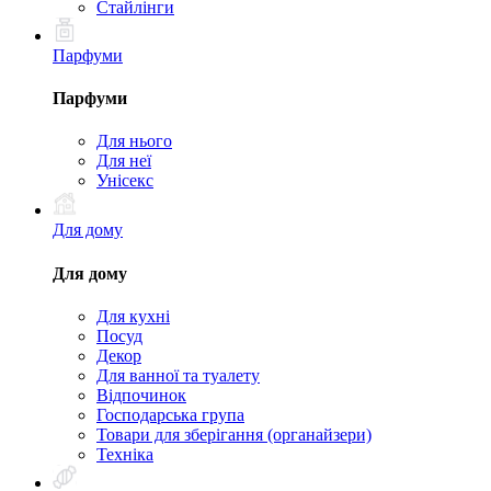
Стайлінги
Парфуми
Парфуми
Для нього
Для неї
Унісекс
Для дому
Для дому
Для кухні
Посуд
Декор
Для ванної та туалету
Відпочинок
Господарська група
Товари для зберігання (органайзери)
Техніка