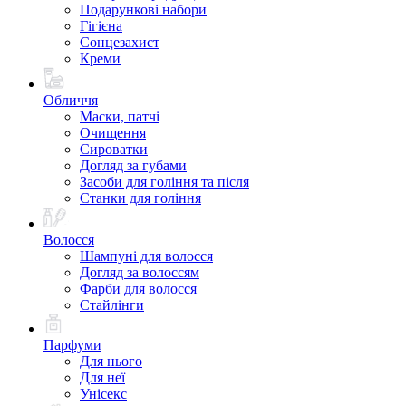
Подарункові набори
Гігієна
Сонцезахист
Креми
Обличчя
Маски, патчі
Очищення
Сироватки
Догляд за губами
Засоби для гоління та після
Станки для гоління
Волосся
Шампуні для волосся
Догляд за волоссям
Фарби для волосся
Стайлінги
Парфуми
Для нього
Для неї
Унісекс