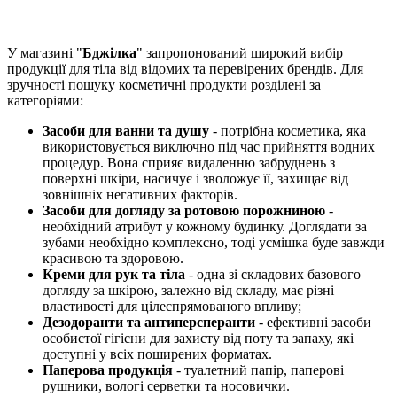
У магазині "
Бджілка
" запропонований широкий вибір
продукції для тіла від відомих та перевірених брендів. Для
зручності пошуку косметичні продукти розділені за
категоріями:
Засоби для ванни та душу
- потрібна косметика, яка
використовується виключно під час прийняття водних
процедур. Вона сприяє видаленню забруднень з
поверхні шкіри, насичує і зволожує її, захищає від
зовнішніх негативних факторів.
Засоби для догляду за ротовою порожниною
-
необхідний атрибут у кожному будинку. Доглядати за
зубами необхідно комплексно, тоді усмішка буде завжди
красивою та здоровою.
Креми для рук та тіла
- одна зі складових базового
догляду за шкірою, залежно від складу, має різні
властивості для цілеспрямованого впливу;
Дезодоранти та антиперсперанти
- ефективні засоби
особистої гігієни для захисту від поту та запаху, які
доступні у всіх поширених форматах.
Паперова продукція
- туалетний папір, паперові
рушники, вологі серветки та носовички.