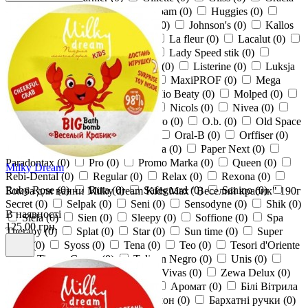
(
0
)
Grand Sharm
(
0
)
HighFoam
(
0
)
Huggies
(
0
)
Incoped
(
0
)
Johnson&Johnson
(
0
)
Johnson's
(
0
)
Kallos
(
0
)
Kleenex
(
0
)
Kotex
(
0
)
La fleur
(
0
)
Lacalut
(
0
)
Lactacyd
(
0
)
Lady Cotton
(
0
)
Lady Speed stik
(
0
)
Libresse
(
0
)
Lidiе
(
0
)
Linda
(
0
)
Listerine
(
0
)
Luksja
(
0
)
Luxy
(
0
)
MaxDent
(
0
)
MaxiPROF
(
0
)
Mega
Mint
(
0
)
Milky Dream
(
0
)
Mio Beaty
(
0
)
Molped
(
0
)
Nature Code
(
0
)
Naturella
(
0
)
Nicols
(
0
)
Nivea
(
0
)
Novax
(
0
)
Noxes
(
0
)
Numero
(
0
)
O.b.
(
0
)
Old Space
(
0
)
On Line
(
0
)
Ooops!
(
0
)
Oral-B
(
0
)
Orffiser
(
0
)
Palmolive
(
0
)
Pani Walewska
(
0
)
Paper Next
(
0
)
Paradontax
(
0
)
Pro
(
0
)
Promo Marka
(
0
)
Queen
(
0
)
Milky Dream
Rebi-Dental
(
0
)
Regular
(
0
)
Relax
(
0
)
Rexona
(
0
)
Ruby Rose
(
0
)
Ruta
(
0
)
Safeguard
(
0
)
Sanino
(
0
)
Бомба для ванни Milky dream Kids Max "Веселий крабик" 190г
Secret
(
0
)
Selpak
(
0
)
Seni
(
0
)
Sensodyne
(
0
)
Shik
(
0
)
В наявності
Siela
(
0
)
Sien
(
0
)
Sleepy
(
0
)
Soffione
(
0
)
Spa
125.00 грн.
Therapy
(
0
)
Splat
(
0
)
Star
(
0
)
Sun time
(
0
)
Super
Fresh
(
0
)
Syoss
(
0
)
Tena
(
0
)
Teo
(
0
)
Tesori d'Oriente
(
0
)
Ti amo Crema
(
0
)
Tulipan Negro
(
0
)
Unis
(
0
)
Victoriz
(
0
)
Vital Charm
(
0
)
Vivas
(
0
)
Zewa Delux
(
0
)
ZIAJA
(
0
)
Альбатрос
(
0
)
Аромат
(
0
)
Білі Вітрила
(
0
)
Біокон
(
0
)
Банний Еталон
(
0
)
Бархатні ручки
(
0
)