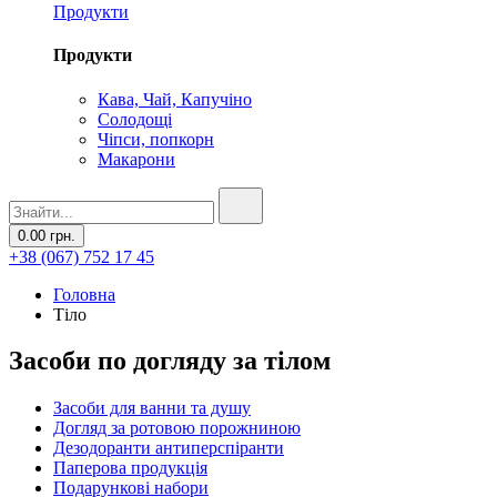
Продукти
Продукти
Кава, Чай, Капучіно
Солодощі
Чіпси, попкорн
Макарони
0.00 грн.
+38 (067) 752 17 45
Головна
Тіло
Засоби по догляду за тілом
Засоби для ванни та душу
Догляд за ротовою порожниною
Дезодоранти антиперспіранти
Паперова продукція
Подарункові набори