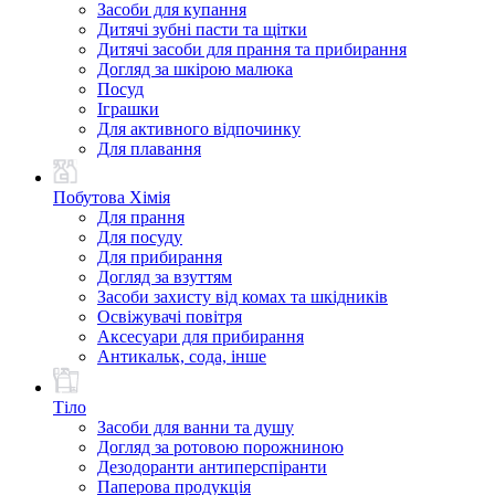
Засоби для купання
Дитячі зубні пасти та щітки
Дитячі засоби для прання та прибирання
Догляд за шкірою малюка
Посуд
Іграшки
Для активного відпочинку
Для плавання
Побутова Хімія
Для прання
Для посуду
Для прибирання
Догляд за взуттям
Засоби захисту від комах та шкідників
Освіжувачі повітря
Аксесуари для прибирання
Антикальк, сода, інше
Тіло
Засоби для ванни та душу
Догляд за ротовою порожниною
Дезодоранти антиперспіранти
Паперова продукція