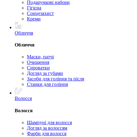
Подарункові набори
Гігієна
Сонцезахист
Креми
Обличчя
Обличчя
Маски, патчі
Очищення
Сироватки
Догляд за губами
Засоби для гоління та після
Станки для гоління
Волосся
Волосся
Шампуні для волосся
Догляд за волоссям
Фарби для волосся