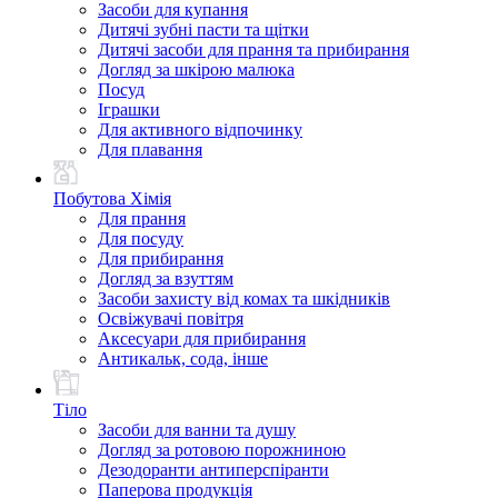
Засоби для купання
Дитячі зубні пасти та щітки
Дитячі засоби для прання та прибирання
Догляд за шкірою малюка
Посуд
Іграшки
Для активного відпочинку
Для плавання
Побутова Хімія
Для прання
Для посуду
Для прибирання
Догляд за взуттям
Засоби захисту від комах та шкідників
Освіжувачі повітря
Аксесуари для прибирання
Антикальк, сода, інше
Тіло
Засоби для ванни та душу
Догляд за ротовою порожниною
Дезодоранти антиперспіранти
Паперова продукція