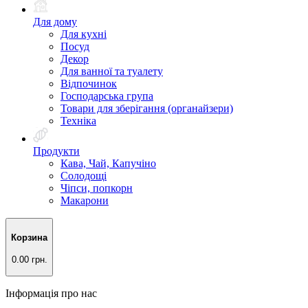
Для дому
Для кухні
Посуд
Декор
Для ванної та туалету
Відпочинок
Господарська група
Товари для зберігання (органайзери)
Техніка
Продукти
Кава, Чай, Капучіно
Солодощі
Чіпси, попкорн
Макарони
Корзина
0.00 грн.
Інформація про нас