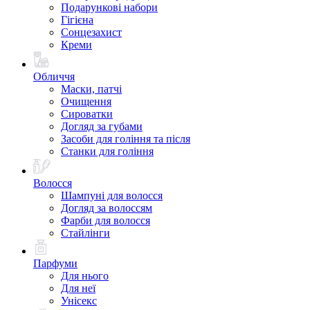
Подарункові набори
Гігієна
Сонцезахист
Креми
Обличчя
Маски, патчі
Очищення
Сироватки
Догляд за губами
Засоби для гоління та після
Станки для гоління
Волосся
Шампуні для волосся
Догляд за волоссям
Фарби для волосся
Стайлінги
Парфуми
Для нього
Для неї
Унісекс