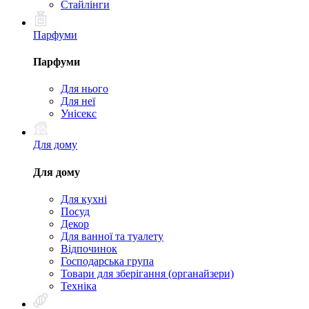
Стайлінги
Парфуми
Парфуми
Для нього
Для неї
Унісекс
Для дому
Для дому
Для кухні
Посуд
Декор
Для ванної та туалету
Відпочинок
Господарська група
Товари для зберігання (органайзери)
Техніка