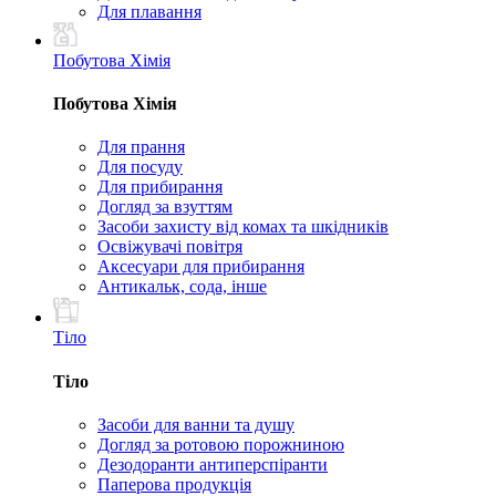
Для плавання
Побутова Хімія
Побутова Хімія
Для прання
Для посуду
Для прибирання
Догляд за взуттям
Засоби захисту від комах та шкідників
Освіжувачі повітря
Аксесуари для прибирання
Антикальк, сода, інше
Тіло
Тіло
Засоби для ванни та душу
Догляд за ротовою порожниною
Дезодоранти антиперспіранти
Паперова продукція