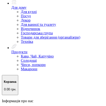
Для дому
Для кухні
Посуд
Декор
Для ванної та туалету
Відпочинок
Господарська група
Товари для зберігання (органайзери)
Техніка
Продукти
Кава, Чай, Капучіно
Солодощі
Чіпси, попкорн
Макарони
Корзина
0.00 грн.
Інформація про нас