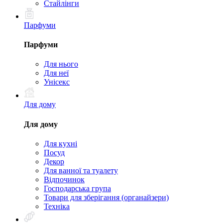
Стайлінги
Парфуми
Парфуми
Для нього
Для неї
Унісекс
Для дому
Для дому
Для кухні
Посуд
Декор
Для ванної та туалету
Відпочинок
Господарська група
Товари для зберігання (органайзери)
Техніка