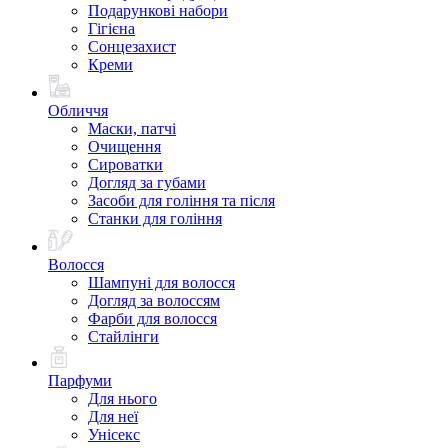
Подарункові набори
Гігієна
Сонцезахист
Креми
Обличчя
Маски, патчі
Очищення
Сироватки
Догляд за губами
Засоби для гоління та після
Станки для гоління
Волосся
Шампуні для волосся
Догляд за волоссям
Фарби для волосся
Стайлінги
Парфуми
Для нього
Для неї
Унісекс