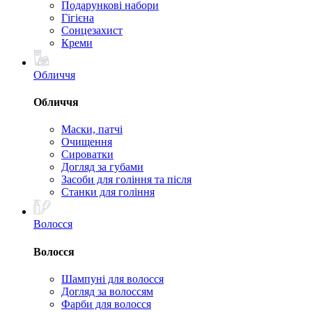
Подарункові набори
Гігієна
Сонцезахист
Креми
Обличчя
Обличчя
Маски, патчі
Очищення
Сироватки
Догляд за губами
Засоби для гоління та після
Станки для гоління
Волосся
Волосся
Шампуні для волосся
Догляд за волоссям
Фарби для волосся