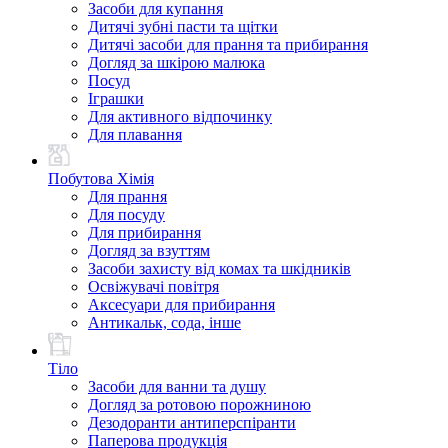
Засоби для купання
Дитячі зубні пасти та щітки
Дитячі засоби для прання та прибирання
Догляд за шкірою малюка
Посуд
Іграшки
Для активного відпочинку
Для плавання
Побутова Хімія
Для прання
Для посуду
Для прибирання
Догляд за взуттям
Засоби захисту від комах та шкідників
Освіжувачі повітря
Аксесуари для прибирання
Антикальк, сода, інше
Тіло
Засоби для ванни та душу
Догляд за ротовою порожниною
Дезодоранти антиперспіранти
Паперова продукція