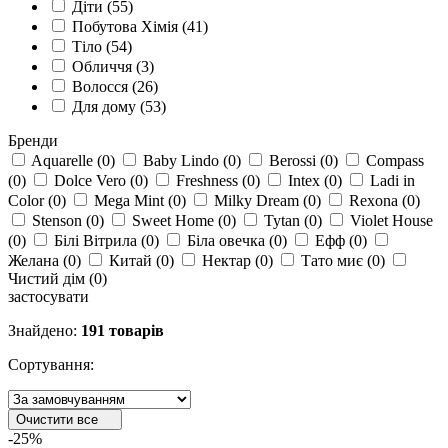
Діти
(
55
)
Побутова Хімія
(
41
)
Тіло
(
54
)
Обличчя
(
3
)
Волосся
(
26
)
Для дому
(
53
)
Бренди
Aquarelle
(
0
)
Baby Lindo
(
0
)
Berossi
(
0
)
Compass
(
0
)
Dolce Vero
(
0
)
Freshness
(
0
)
Intex
(
0
)
Lаdi in
Color
(
0
)
Mega Mint
(
0
)
Milky Dream
(
0
)
Rexona
(
0
)
Stenson
(
0
)
Sweet Home
(
0
)
Tytan
(
0
)
Violet House
(
0
)
Білі Вітрила
(
0
)
Біла овечка
(
0
)
Ефф
(
0
)
Желана
(
0
)
Китай
(
0
)
Нектар
(
0
)
Тато миє
(
0
)
Чистий дім
(
0
)
застосувати
Знайдено:
191 товарів
Сортування:
Очистити все
-25%