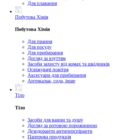
Для плавання
Побутова Хімія
Побутова Хімія
Для прання
Для посуду
Для прибирання
Догляд за взуттям
Засоби захисту від комах та шкідників
Освіжувачі повітря
Аксесуари для прибирання
Антикальк, сода, інше
Тіло
Тіло
Засоби для ванни та душу
Догляд за ротовою порожниною
Дезодоранти антиперспіранти
Паперова продукція