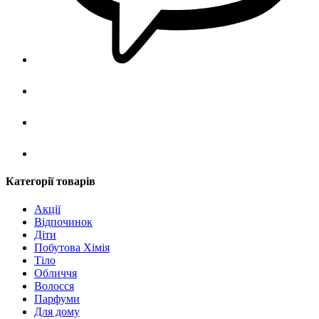
Категорії товарів
Акції
Відпочинок
Діти
Побутова Хімія
Тіло
Обличчя
Волосся
Парфуми
Для дому