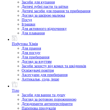
Засоби для купання
Дитячі зубні пасти та щітки
Дитячі засоби для прання та прибирання
Догляд за шкірою малюка
Посуд
Іграшки
Для активного відпочинку
Для плавання
Побутова Хімія
Для прання
Для посуду
Для прибирання
Догляд за взуттям
Засоби захисту від комах та шкідників
Освіжувачі повітря
Аксесуари для прибирання
Антикальк, сода, інше
Тіло
Засоби для ванни та душу
Догляд за ротовою порожниною
Дезодоранти антиперспіранти
Паперова продукція