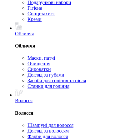
Подарункові набори
Гігієна
Сонцезахист
Креми
Обличчя
Обличчя
Маски, патчі
Очищення
Сироватки
Догляд за губами
Засоби для гоління та після
Станки для гоління
Волосся
Волосся
Шампуні для волосся
Догляд за волоссям
Фарби для волосся