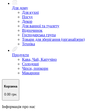
Для дому
Для кухні
Посуд
Декор
Для ванної та туалету
Відпочинок
Господарська група
Товари для зберігання (органайзери)
Техніка
Продукти
Кава, Чай, Капучіно
Солодощі
Чіпси, попкорн
Макарони
Корзина
0.00 грн.
Інформація про нас