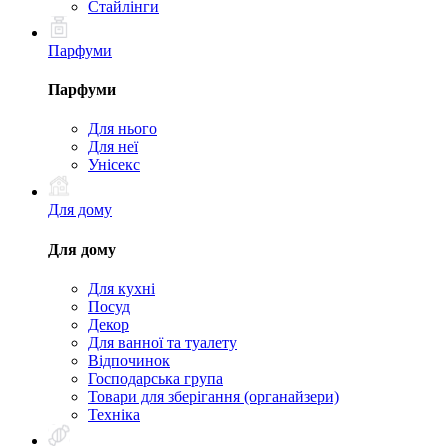
Стайлінги
Парфуми
Парфуми
Для нього
Для неї
Унісекс
Для дому
Для дому
Для кухні
Посуд
Декор
Для ванної та туалету
Відпочинок
Господарська група
Товари для зберігання (органайзери)
Техніка