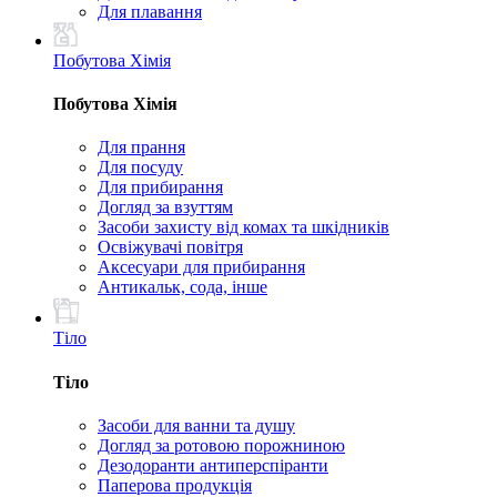
Для плавання
Побутова Хімія
Побутова Хімія
Для прання
Для посуду
Для прибирання
Догляд за взуттям
Засоби захисту від комах та шкідників
Освіжувачі повітря
Аксесуари для прибирання
Антикальк, сода, інше
Тіло
Тіло
Засоби для ванни та душу
Догляд за ротовою порожниною
Дезодоранти антиперспіранти
Паперова продукція