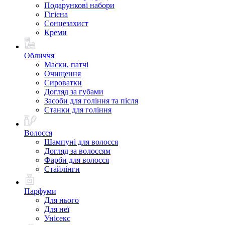
Подарункові набори
Гігієна
Сонцезахист
Креми
Обличчя
Маски, патчі
Очищення
Сироватки
Догляд за губами
Засоби для гоління та після
Станки для гоління
Волосся
Шампуні для волосся
Догляд за волоссям
Фарби для волосся
Стайлінги
Парфуми
Для нього
Для неї
Унісекс