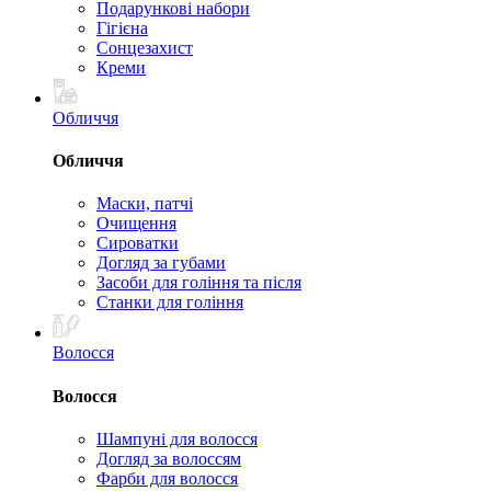
Подарункові набори
Гігієна
Сонцезахист
Креми
Обличчя
Обличчя
Маски, патчі
Очищення
Сироватки
Догляд за губами
Засоби для гоління та після
Станки для гоління
Волосся
Волосся
Шампуні для волосся
Догляд за волоссям
Фарби для волосся