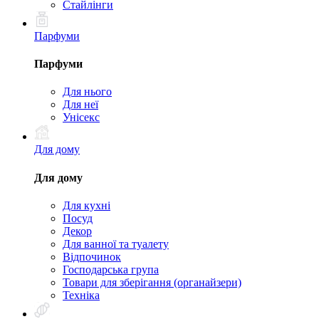
Стайлінги
Парфуми
Парфуми
Для нього
Для неї
Унісекс
Для дому
Для дому
Для кухні
Посуд
Декор
Для ванної та туалету
Відпочинок
Господарська група
Товари для зберігання (органайзери)
Техніка