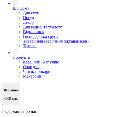
Для дому
Для кухні
Посуд
Декор
Для ванної та туалету
Відпочинок
Господарська група
Товари для зберігання (органайзери)
Техніка
Продукти
Кава, Чай, Капучіно
Солодощі
Чіпси, попкорн
Макарони
Корзина
0.00 грн.
Інформація про нас