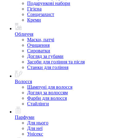
Подарункові набори
Гігієна
Сонцезахист
Креми
Обличчя
Маски, патчі
Очищення
Сироватки
Догляд за губами
Засоби для гоління та після
Станки для гоління
Волосся
Шампуні для волосся
Догляд за волоссям
Фарби для волосся
Стайлінги
Парфуми
Для нього
Для неї
Унісекс