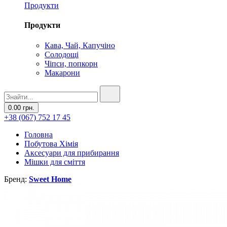
Продукти
Продукти
Кава, Чай, Капучіно
Солодощі
Чіпси, попкорн
Макарони
0.00 грн.
+38 (067) 752 17 45
Головна
Побутова Хімія
Аксесуари для прибирання
Мішки для сміття
Бренд:
Sweet Home