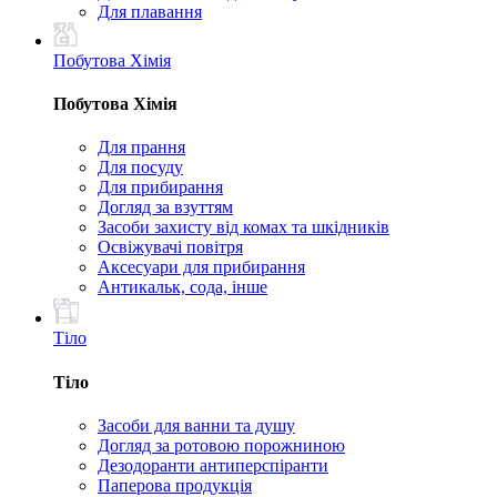
Для плавання
Побутова Хімія
Побутова Хімія
Для прання
Для посуду
Для прибирання
Догляд за взуттям
Засоби захисту від комах та шкідників
Освіжувачі повітря
Аксесуари для прибирання
Антикальк, сода, інше
Тіло
Тіло
Засоби для ванни та душу
Догляд за ротовою порожниною
Дезодоранти антиперспіранти
Паперова продукція