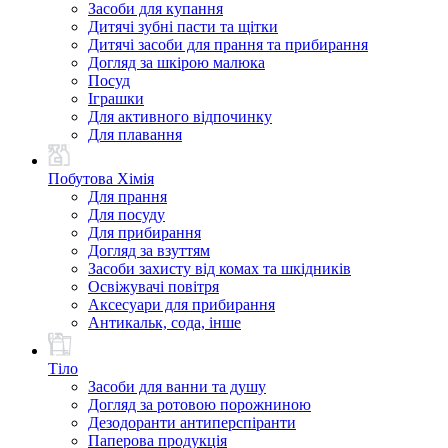
Засоби для купання
Дитячі зубні пасти та щітки
Дитячі засоби для прання та прибирання
Догляд за шкірою малюка
Посуд
Іграшки
Для активного відпочинку
Для плавання
Побутова Хімія
Для прання
Для посуду
Для прибирання
Догляд за взуттям
Засоби захисту від комах та шкідників
Освіжувачі повітря
Аксесуари для прибирання
Антикальк, сода, інше
Тіло
Засоби для ванни та душу
Догляд за ротовою порожниною
Дезодоранти антиперспіранти
Паперова продукція