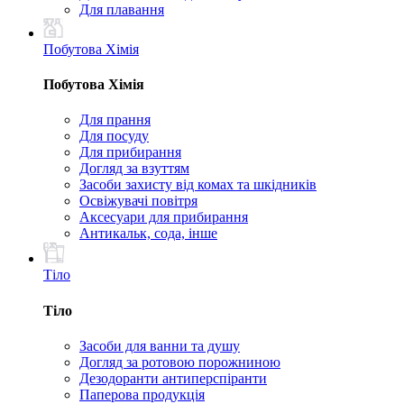
Для плавання
Побутова Хімія
Побутова Хімія
Для прання
Для посуду
Для прибирання
Догляд за взуттям
Засоби захисту від комах та шкідників
Освіжувачі повітря
Аксесуари для прибирання
Антикальк, сода, інше
Тіло
Тіло
Засоби для ванни та душу
Догляд за ротовою порожниною
Дезодоранти антиперспіранти
Паперова продукція