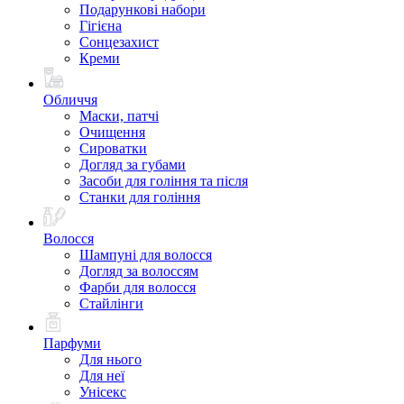
Подарункові набори
Гігієна
Сонцезахист
Креми
Обличчя
Маски, патчі
Очищення
Сироватки
Догляд за губами
Засоби для гоління та після
Станки для гоління
Волосся
Шампуні для волосся
Догляд за волоссям
Фарби для волосся
Стайлінги
Парфуми
Для нього
Для неї
Унісекс