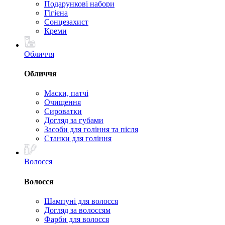
Подарункові набори
Гігієна
Сонцезахист
Креми
Обличчя
Обличчя
Маски, патчі
Очищення
Сироватки
Догляд за губами
Засоби для гоління та після
Станки для гоління
Волосся
Волосся
Шампуні для волосся
Догляд за волоссям
Фарби для волосся