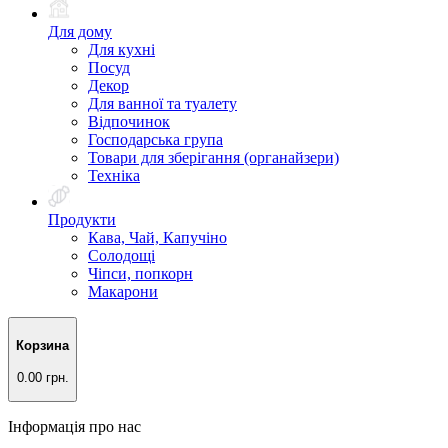
Для дому
Для кухні
Посуд
Декор
Для ванної та туалету
Відпочинок
Господарська група
Товари для зберігання (органайзери)
Техніка
Продукти
Кава, Чай, Капучіно
Солодощі
Чіпси, попкорн
Макарони
Корзина
0.00 грн.
Інформація про нас