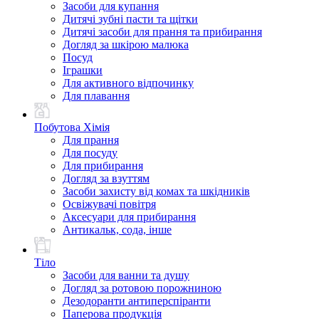
Засоби для купання
Дитячі зубні пасти та щітки
Дитячі засоби для прання та прибирання
Догляд за шкірою малюка
Посуд
Іграшки
Для активного відпочинку
Для плавання
Побутова Хімія
Для прання
Для посуду
Для прибирання
Догляд за взуттям
Засоби захисту від комах та шкідників
Освіжувачі повітря
Аксесуари для прибирання
Антикальк, сода, інше
Тіло
Засоби для ванни та душу
Догляд за ротовою порожниною
Дезодоранти антиперспіранти
Паперова продукція