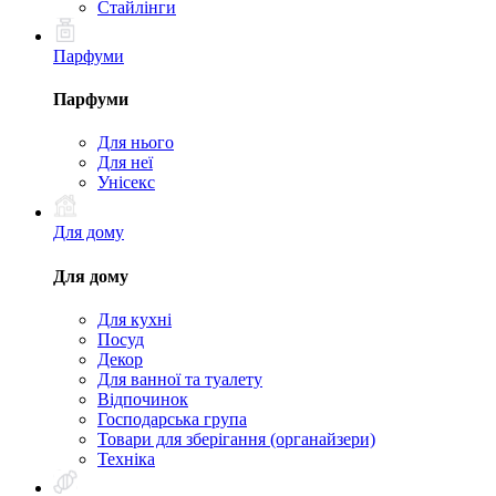
Стайлінги
Парфуми
Парфуми
Для нього
Для неї
Унісекс
Для дому
Для дому
Для кухні
Посуд
Декор
Для ванної та туалету
Відпочинок
Господарська група
Товари для зберігання (органайзери)
Техніка