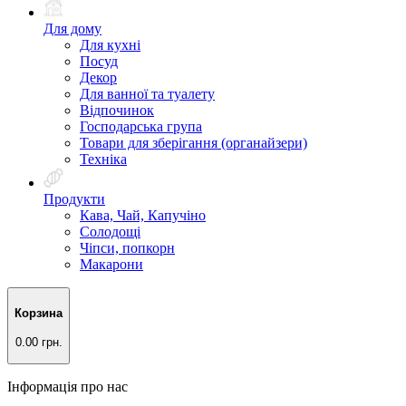
Для дому
Для кухні
Посуд
Декор
Для ванної та туалету
Відпочинок
Господарська група
Товари для зберігання (органайзери)
Техніка
Продукти
Кава, Чай, Капучіно
Солодощі
Чіпси, попкорн
Макарони
Корзина
0.00 грн.
Інформація про нас