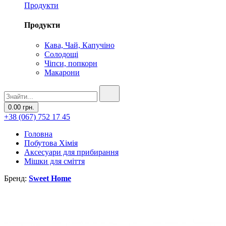
Продукти
Продукти
Кава, Чай, Капучіно
Солодощі
Чіпси, попкорн
Макарони
0.00 грн.
+38 (067) 752 17 45
Головна
Побутова Хімія
Аксесуари для прибирання
Мішки для сміття
Бренд:
Sweet Home