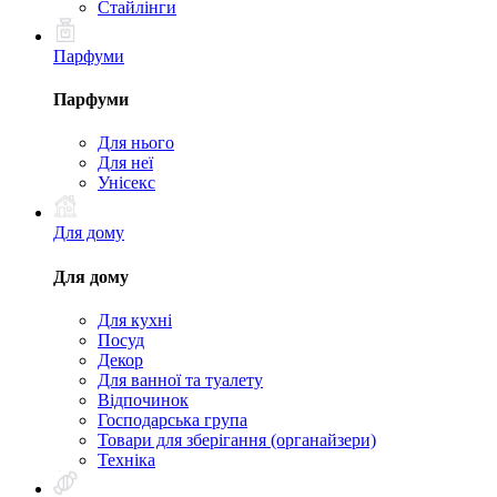
Стайлінги
Парфуми
Парфуми
Для нього
Для неї
Унісекс
Для дому
Для дому
Для кухні
Посуд
Декор
Для ванної та туалету
Відпочинок
Господарська група
Товари для зберігання (органайзери)
Техніка