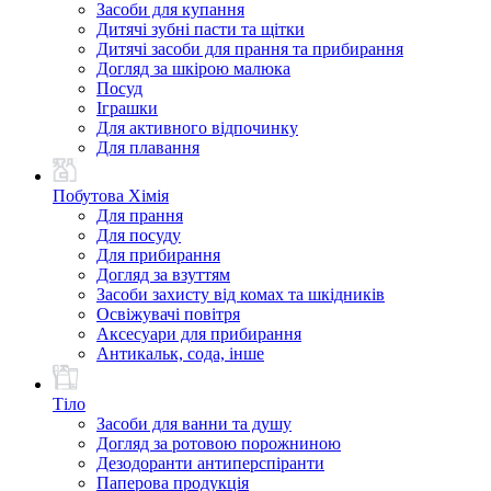
Засоби для купання
Дитячі зубні пасти та щітки
Дитячі засоби для прання та прибирання
Догляд за шкірою малюка
Посуд
Іграшки
Для активного відпочинку
Для плавання
Побутова Хімія
Для прання
Для посуду
Для прибирання
Догляд за взуттям
Засоби захисту від комах та шкідників
Освіжувачі повітря
Аксесуари для прибирання
Антикальк, сода, інше
Тіло
Засоби для ванни та душу
Догляд за ротовою порожниною
Дезодоранти антиперспіранти
Паперова продукція