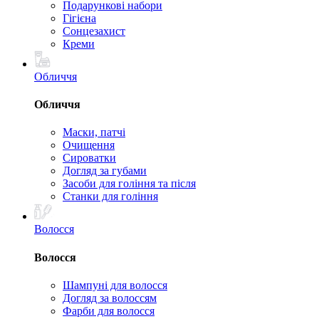
Подарункові набори
Гігієна
Сонцезахист
Креми
Обличчя
Обличчя
Маски, патчі
Очищення
Сироватки
Догляд за губами
Засоби для гоління та після
Станки для гоління
Волосся
Волосся
Шампуні для волосся
Догляд за волоссям
Фарби для волосся