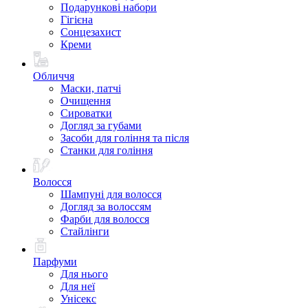
Подарункові набори
Гігієна
Сонцезахист
Креми
Обличчя
Маски, патчі
Очищення
Сироватки
Догляд за губами
Засоби для гоління та після
Станки для гоління
Волосся
Шампуні для волосся
Догляд за волоссям
Фарби для волосся
Стайлінги
Парфуми
Для нього
Для неї
Унісекс