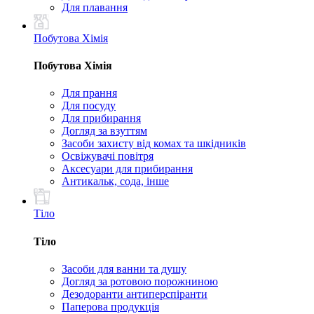
Для плавання
Побутова Хімія
Побутова Хімія
Для прання
Для посуду
Для прибирання
Догляд за взуттям
Засоби захисту від комах та шкідників
Освіжувачі повітря
Аксесуари для прибирання
Антикальк, сода, інше
Тіло
Тіло
Засоби для ванни та душу
Догляд за ротовою порожниною
Дезодоранти антиперспіранти
Паперова продукція