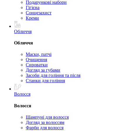
Подарункові набори
Гігієна
Сонцезахист
Креми
Обличчя
Обличчя
Маски, патчі
Очищення
Сироватки
Догляд за губами
Засоби для гоління та після
Станки для гоління
Волосся
Волосся
Шампуні для волосся
Догляд за волоссям
Фарби для волосся