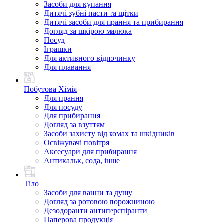
Засоби для купання
Дитячі зубні пасти та щітки
Дитячі засоби для прання та прибирання
Догляд за шкірою малюка
Посуд
Іграшки
Для активного відпочинку
Для плавання
Побутова Хімія
Для прання
Для посуду
Для прибирання
Догляд за взуттям
Засоби захисту від комах та шкідників
Освіжувачі повітря
Аксесуари для прибирання
Антикальк, сода, інше
Тіло
Засоби для ванни та душу
Догляд за ротовою порожниною
Дезодоранти антиперспіранти
Паперова продукція