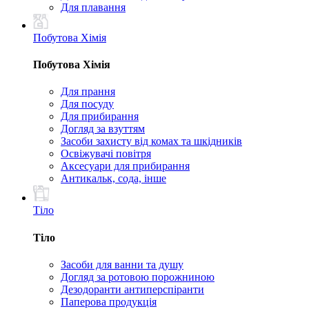
Для плавання
Побутова Хімія
Побутова Хімія
Для прання
Для посуду
Для прибирання
Догляд за взуттям
Засоби захисту від комах та шкідників
Освіжувачі повітря
Аксесуари для прибирання
Антикальк, сода, інше
Тіло
Тіло
Засоби для ванни та душу
Догляд за ротовою порожниною
Дезодоранти антиперспіранти
Паперова продукція