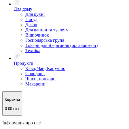
Для дому
Для кухні
Посуд
Декор
Для ванної та туалету
Відпочинок
Господарська група
Товари для зберігання (органайзери)
Техніка
Продукти
Кава, Чай, Капучіно
Солодощі
Чіпси, попкорн
Макарони
Корзина
0.00 грн.
Інформація про нас