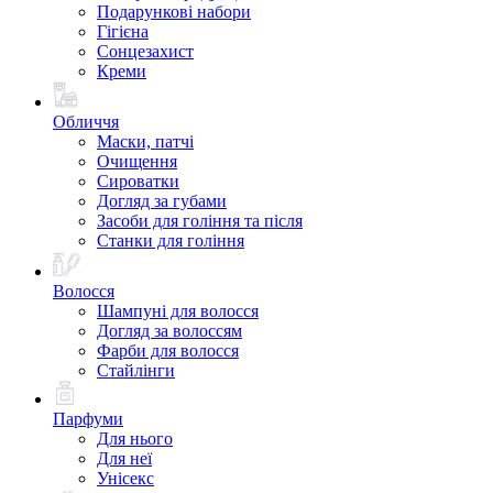
Подарункові набори
Гігієна
Сонцезахист
Креми
Обличчя
Маски, патчі
Очищення
Сироватки
Догляд за губами
Засоби для гоління та після
Станки для гоління
Волосся
Шампуні для волосся
Догляд за волоссям
Фарби для волосся
Стайлінги
Парфуми
Для нього
Для неї
Унісекс