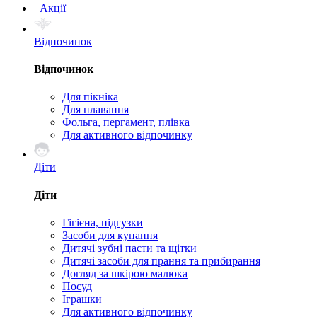
Акції
Відпочинок
Відпочинок
Для пікніка
Для плавання
Фольга, пергамент, плівка
Для активного відпочинку
Діти
Діти
Гігієна, підгузки
Засоби для купання
Дитячі зубні пасти та щітки
Дитячі засоби для прання та прибирання
Догляд за шкірою малюка
Посуд
Іграшки
Для активного відпочинку