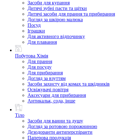
Засоби для купання
Дитячі зубні пасти та щітки
Дитячі засоби для прання та прибирання
Догляд за шкірою малюка
Посуд
Іграшки
Для активного відпочинку
Для плавання
Побутова Хімія
Для прання
Для посуду
Для прибирання
Догляд за взуттям
Засоби захисту від комах та шкідників
Освіжувачі повітря
Аксесуари для прибирання
Антикальк, сода, інше
Тіло
Засоби для ванни та душу
Догляд за ротовою порожниною
Дезодоранти антиперспіранти
Паперова продукція