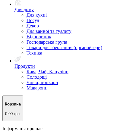
Для дому
Для кухні
Посуд
Декор
Для ванної та туалету
Відпочинок
Господарська група
Товари для зберігання (органайзери)
Техніка
Продукти
Кава, Чай, Капучіно
Солодощі
Чіпси, попкорн
Макарони
Корзина
0.00 грн.
Інформація про нас