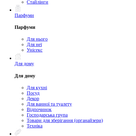
Стайлінги
Парфуми
Парфуми
Для нього
Для неї
Унісекс
Для дому
Для дому
Для кухні
Посуд
Декор
Для ванної та туалету
Відпочинок
Господарська група
Товари для зберігання (органайзери)
Техніка