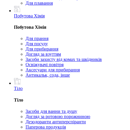
Для плавання
Побутова Хімія
Побутова Хімія
Для прання
Для посуду
Для прибирання
Догляд за взуттям
Засоби захисту від комах та шкідників
Освіжувачі повітря
Аксесуари для прибирання
Антикальк, сода, інше
Тіло
Тіло
Засоби для ванни та душу
Догляд за ротовою порожниною
Дезодоранти антиперспіранти
Паперова продукція