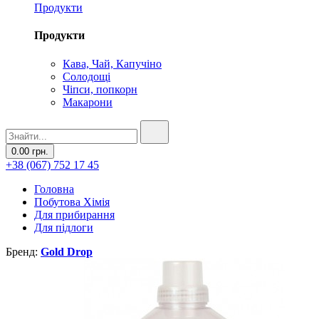
Продукти
Продукти
Кава, Чай, Капучіно
Солодощі
Чіпси, попкорн
Макарони
0.00 грн.
+38 (067) 752 17 45
Головна
Побутова Хімія
Для прибирання
Для підлоги
Бренд:
Gold Drop