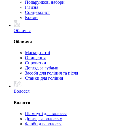
Подарункові набори
Гігієна
Сонцезахист
Креми
Обличчя
Обличчя
Маски, патчі
Очищення
Сироватки
Догляд за губами
Засоби для гоління та після
Станки для гоління
Волосся
Волосся
Шампуні для волосся
Догляд за волоссям
Фарби для волосся