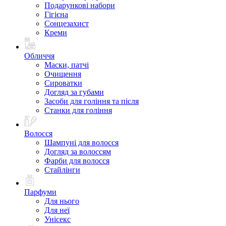
Подарункові набори
Гігієна
Сонцезахист
Креми
Обличчя
Маски, патчі
Очищення
Сироватки
Догляд за губами
Засоби для гоління та після
Станки для гоління
Волосся
Шампуні для волосся
Догляд за волоссям
Фарби для волосся
Стайлінги
Парфуми
Для нього
Для неї
Унісекс