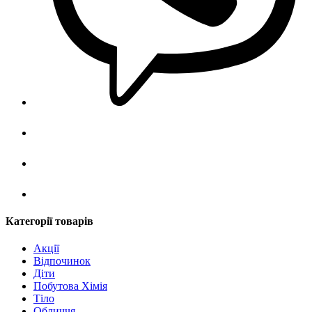
Категорії товарів
Акції
Відпочинок
Діти
Побутова Хімія
Тіло
Обличчя