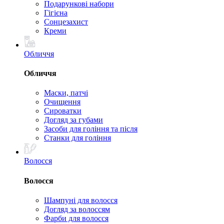
Подарункові набори
Гігієна
Сонцезахист
Креми
Обличчя
Обличчя
Маски, патчі
Очищення
Сироватки
Догляд за губами
Засоби для гоління та після
Станки для гоління
Волосся
Волосся
Шампуні для волосся
Догляд за волоссям
Фарби для волосся