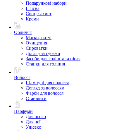
Подарункові набори
Гігієна
Сонцезахист
Креми
Обличчя
Маски, патчі
Очищення
Сироватки
Догляд за губами
Засоби для гоління та після
Станки для гоління
Волосся
Шампуні для волосся
Догляд за волоссям
Фарби для волосся
Стайлінги
Парфуми
Для нього
Для неї
Унісекс