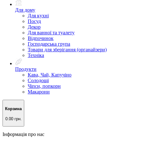
Для дому
Для кухні
Посуд
Декор
Для ванної та туалету
Відпочинок
Господарська група
Товари для зберігання (органайзери)
Техніка
Продукти
Кава, Чай, Капучіно
Солодощі
Чіпси, попкорн
Макарони
Корзина
0.00 грн.
Інформація про нас