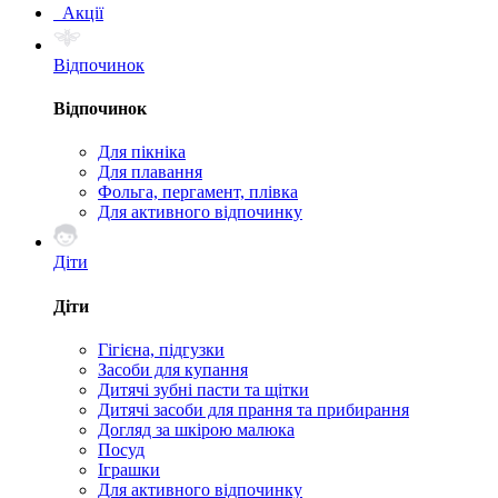
Акції
Відпочинок
Відпочинок
Для пікніка
Для плавання
Фольга, пергамент, плівка
Для активного відпочинку
Діти
Діти
Гігієна, підгузки
Засоби для купання
Дитячі зубні пасти та щітки
Дитячі засоби для прання та прибирання
Догляд за шкірою малюка
Посуд
Іграшки
Для активного відпочинку