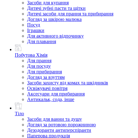
Засоби для купання
Дитячі зубні пасти та щітки
Дитячі засоби для прання та прибирання
Догляд за шкірою малюка
Посуд
Іграшки
Для активного відпочинку
Для плавання
Побутова Хімія
Для прання
Для посуду
Для прибирання
Догляд за взуттям
Засоби захисту від комах та шкідників
Освіжувачі повітря
Аксесуари для прибирання
Антикальк, сода, інше
Тіло
Засоби для ванни та душу
Догляд за ротовою порожниною
Дезодоранти антиперспіранти
Паперова продукція