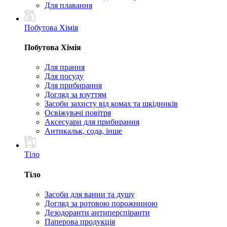
Для плавання
Побутова Хімія
Побутова Хімія
Для прання
Для посуду
Для прибирання
Догляд за взуттям
Засоби захисту від комах та шкідників
Освіжувачі повітря
Аксесуари для прибирання
Антикальк, сода, інше
Тіло
Тіло
Засоби для ванни та душу
Догляд за ротовою порожниною
Дезодоранти антиперспіранти
Паперова продукція