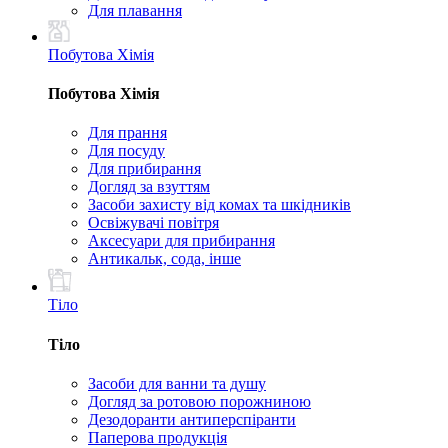
Для плавання
Побутова Хімія
Побутова Хімія
Для прання
Для посуду
Для прибирання
Догляд за взуттям
Засоби захисту від комах та шкідників
Освіжувачі повітря
Аксесуари для прибирання
Антикальк, сода, інше
Тіло
Тіло
Засоби для ванни та душу
Догляд за ротовою порожниною
Дезодоранти антиперспіранти
Паперова продукція