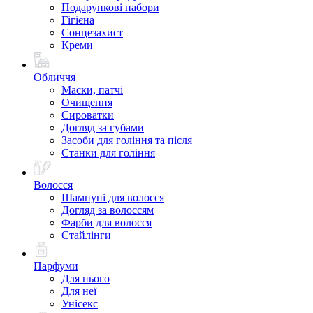
Подарункові набори
Гігієна
Сонцезахист
Креми
Обличчя
Маски, патчі
Очищення
Сироватки
Догляд за губами
Засоби для гоління та після
Станки для гоління
Волосся
Шампуні для волосся
Догляд за волоссям
Фарби для волосся
Стайлінги
Парфуми
Для нього
Для неї
Унісекс