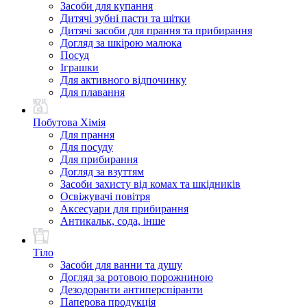
Засоби для купання
Дитячі зубні пасти та щітки
Дитячі засоби для прання та прибирання
Догляд за шкірою малюка
Посуд
Іграшки
Для активного відпочинку
Для плавання
Побутова Хімія
Для прання
Для посуду
Для прибирання
Догляд за взуттям
Засоби захисту від комах та шкідників
Освіжувачі повітря
Аксесуари для прибирання
Антикальк, сода, інше
Тіло
Засоби для ванни та душу
Догляд за ротовою порожниною
Дезодоранти антиперспіранти
Паперова продукція