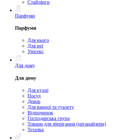
Стайлінги
Парфуми
Парфуми
Для нього
Для неї
Унісекс
Для дому
Для дому
Для кухні
Посуд
Декор
Для ванної та туалету
Відпочинок
Господарська група
Товари для зберігання (органайзери)
Техніка