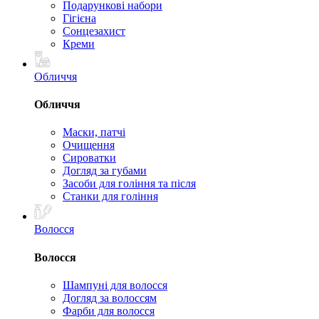
Подарункові набори
Гігієна
Сонцезахист
Креми
Обличчя
Обличчя
Маски, патчі
Очищення
Сироватки
Догляд за губами
Засоби для гоління та після
Станки для гоління
Волосся
Волосся
Шампуні для волосся
Догляд за волоссям
Фарби для волосся