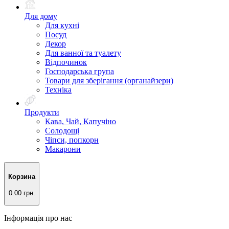
Для дому
Для кухні
Посуд
Декор
Для ванної та туалету
Відпочинок
Господарська група
Товари для зберігання (органайзери)
Техніка
Продукти
Кава, Чай, Капучіно
Солодощі
Чіпси, попкорн
Макарони
Корзина
0.00 грн.
Інформація про нас