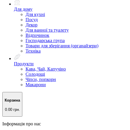
Для дому
Для кухні
Посуд
Декор
Для ванної та туалету
Відпочинок
Господарська група
Товари для зберігання (органайзери)
Техніка
Продукти
Кава, Чай, Капучіно
Солодощі
Чіпси, попкорн
Макарони
Корзина
0.00 грн.
Інформація про нас