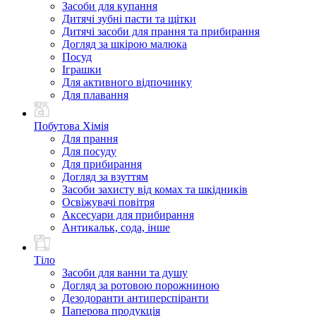
Засоби для купання
Дитячі зубні пасти та щітки
Дитячі засоби для прання та прибирання
Догляд за шкірою малюка
Посуд
Іграшки
Для активного відпочинку
Для плавання
Побутова Хімія
Для прання
Для посуду
Для прибирання
Догляд за взуттям
Засоби захисту від комах та шкідників
Освіжувачі повітря
Аксесуари для прибирання
Антикальк, сода, інше
Тіло
Засоби для ванни та душу
Догляд за ротовою порожниною
Дезодоранти антиперспіранти
Паперова продукція