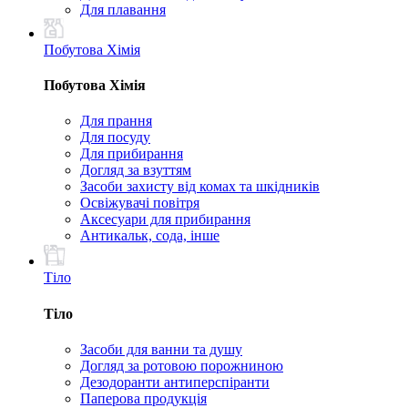
Для плавання
Побутова Хімія
Побутова Хімія
Для прання
Для посуду
Для прибирання
Догляд за взуттям
Засоби захисту від комах та шкідників
Освіжувачі повітря
Аксесуари для прибирання
Антикальк, сода, інше
Тіло
Тіло
Засоби для ванни та душу
Догляд за ротовою порожниною
Дезодоранти антиперспіранти
Паперова продукція