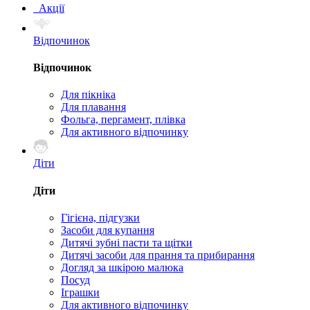
Акції
Відпочинок
Відпочинок
Для пікніка
Для плавання
Фольга, пергамент, плівка
Для активного відпочинку
Діти
Діти
Гігієна, підгузки
Засоби для купання
Дитячі зубні пасти та щітки
Дитячі засоби для прання та прибирання
Догляд за шкірою малюка
Посуд
Іграшки
Для активного відпочинку