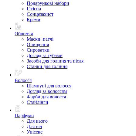
Подарункові набори
Гігієна
Сонцезахист
Креми
Обличчя
Маски, патчі
Очищення
Сироватки
Догляд за губами
Засоби для гоління та після
Станки для гоління
Волосся
Шампуні для волосся
Догляд за волоссям
Фарби для волосся
Стайлінги
Парфуми
Для нього
Для неї
Унісекс