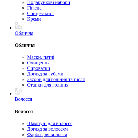
Подарункові набори
Гігієна
Сонцезахист
Креми
Обличчя
Обличчя
Маски, патчі
Очищення
Сироватки
Догляд за губами
Засоби для гоління та після
Станки для гоління
Волосся
Волосся
Шампуні для волосся
Догляд за волоссям
Фарби для волосся