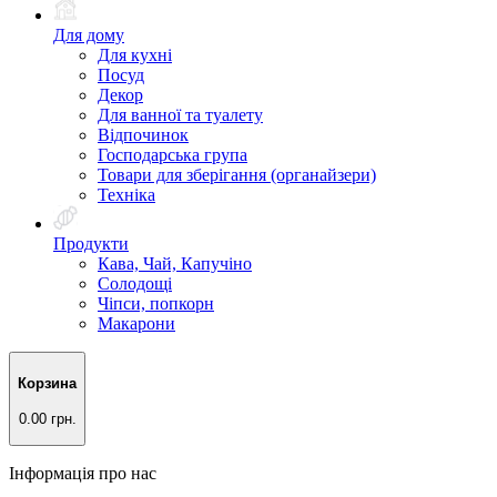
Для дому
Для кухні
Посуд
Декор
Для ванної та туалету
Відпочинок
Господарська група
Товари для зберігання (органайзери)
Техніка
Продукти
Кава, Чай, Капучіно
Солодощі
Чіпси, попкорн
Макарони
Корзина
0.00 грн.
Інформація про нас