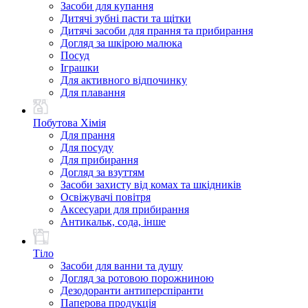
Засоби для купання
Дитячі зубні пасти та щітки
Дитячі засоби для прання та прибирання
Догляд за шкірою малюка
Посуд
Іграшки
Для активного відпочинку
Для плавання
Побутова Хімія
Для прання
Для посуду
Для прибирання
Догляд за взуттям
Засоби захисту від комах та шкідників
Освіжувачі повітря
Аксесуари для прибирання
Антикальк, сода, інше
Тіло
Засоби для ванни та душу
Догляд за ротовою порожниною
Дезодоранти антиперспіранти
Паперова продукція