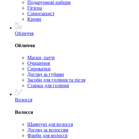
Подарункові набори
Гігієна
Сонцезахист
Креми
Обличчя
Обличчя
Маски, патчі
Очищення
Сироватки
Догляд за губами
Засоби для гоління та після
Станки для гоління
Волосся
Волосся
Шампуні для волосся
Догляд за волоссям
Фарби для волосся