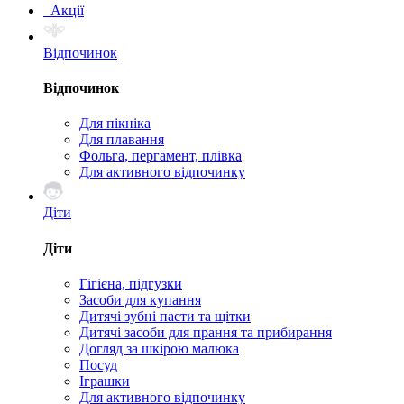
Акції
Відпочинок
Відпочинок
Для пікніка
Для плавання
Фольга, пергамент, плівка
Для активного відпочинку
Діти
Діти
Гігієна, підгузки
Засоби для купання
Дитячі зубні пасти та щітки
Дитячі засоби для прання та прибирання
Догляд за шкірою малюка
Посуд
Іграшки
Для активного відпочинку