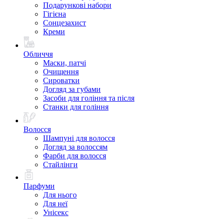
Подарункові набори
Гігієна
Сонцезахист
Креми
Обличчя
Маски, патчі
Очищення
Сироватки
Догляд за губами
Засоби для гоління та після
Станки для гоління
Волосся
Шампуні для волосся
Догляд за волоссям
Фарби для волосся
Стайлінги
Парфуми
Для нього
Для неї
Унісекс