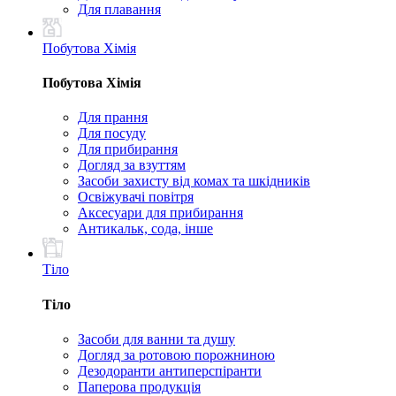
Для плавання
Побутова Хімія
Побутова Хімія
Для прання
Для посуду
Для прибирання
Догляд за взуттям
Засоби захисту від комах та шкідників
Освіжувачі повітря
Аксесуари для прибирання
Антикальк, сода, інше
Тіло
Тіло
Засоби для ванни та душу
Догляд за ротовою порожниною
Дезодоранти антиперспіранти
Паперова продукція