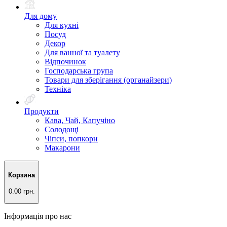
Для дому
Для кухні
Посуд
Декор
Для ванної та туалету
Відпочинок
Господарська група
Товари для зберігання (органайзери)
Техніка
Продукти
Кава, Чай, Капучіно
Солодощі
Чіпси, попкорн
Макарони
Корзина
0.00 грн.
Інформація про нас