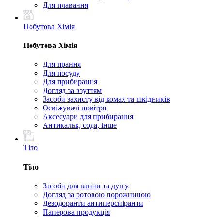
Для плавання
Побутова Хімія
Побутова Хімія
Для прання
Для посуду
Для прибирання
Догляд за взуттям
Засоби захисту від комах та шкідників
Освіжувачі повітря
Аксесуари для прибирання
Антикальк, сода, інше
Тіло
Тіло
Засоби для ванни та душу
Догляд за ротовою порожниною
Дезодоранти антиперспіранти
Паперова продукція