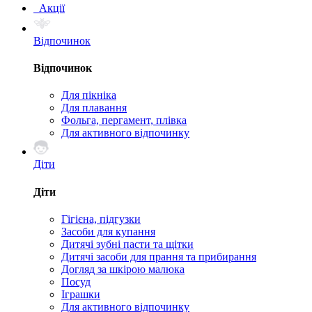
Акції
Відпочинок
Відпочинок
Для пікніка
Для плавання
Фольга, пергамент, плівка
Для активного відпочинку
Діти
Діти
Гігієна, підгузки
Засоби для купання
Дитячі зубні пасти та щітки
Дитячі засоби для прання та прибирання
Догляд за шкірою малюка
Посуд
Іграшки
Для активного відпочинку