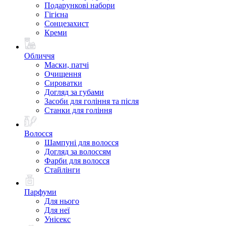
Подарункові набори
Гігієна
Сонцезахист
Креми
Обличчя
Маски, патчі
Очищення
Сироватки
Догляд за губами
Засоби для гоління та після
Станки для гоління
Волосся
Шампуні для волосся
Догляд за волоссям
Фарби для волосся
Стайлінги
Парфуми
Для нього
Для неї
Унісекс