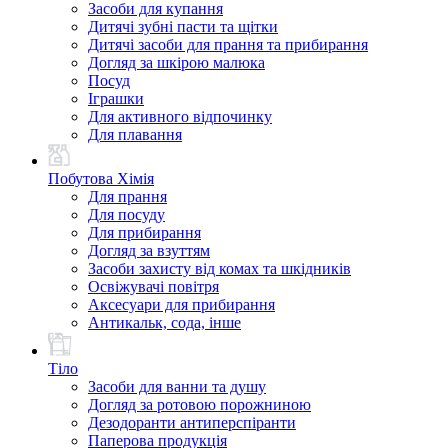
Засоби для купання
Дитячі зубні пасти та щітки
Дитячі засоби для прання та прибирання
Догляд за шкірою малюка
Посуд
Іграшки
Для активного відпочинку
Для плавання
Побутова Хімія
Для прання
Для посуду
Для прибирання
Догляд за взуттям
Засоби захисту від комах та шкідників
Освіжувачі повітря
Аксесуари для прибирання
Антикальк, сода, інше
Тіло
Засоби для ванни та душу
Догляд за ротовою порожниною
Дезодоранти антиперспіранти
Паперова продукція