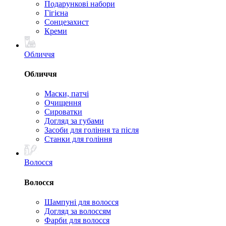
Подарункові набори
Гігієна
Сонцезахист
Креми
Обличчя
Обличчя
Маски, патчі
Очищення
Сироватки
Догляд за губами
Засоби для гоління та після
Станки для гоління
Волосся
Волосся
Шампуні для волосся
Догляд за волоссям
Фарби для волосся