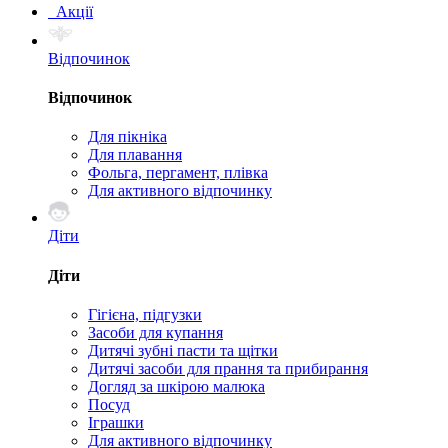
Акції
Відпочинок
Відпочинок
Для пікніка
Для плавання
Фольга, пергамент, плівка
Для активного відпочинку
Діти
Діти
Гігієна, підгузки
Засоби для купання
Дитячі зубні пасти та щітки
Дитячі засоби для прання та прибирання
Догляд за шкірою малюка
Посуд
Іграшки
Для активного відпочинку