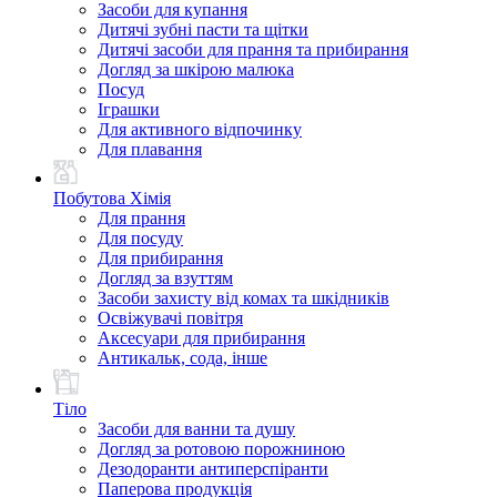
Засоби для купання
Дитячі зубні пасти та щітки
Дитячі засоби для прання та прибирання
Догляд за шкірою малюка
Посуд
Іграшки
Для активного відпочинку
Для плавання
Побутова Хімія
Для прання
Для посуду
Для прибирання
Догляд за взуттям
Засоби захисту від комах та шкідників
Освіжувачі повітря
Аксесуари для прибирання
Антикальк, сода, інше
Тіло
Засоби для ванни та душу
Догляд за ротовою порожниною
Дезодоранти антиперспіранти
Паперова продукція