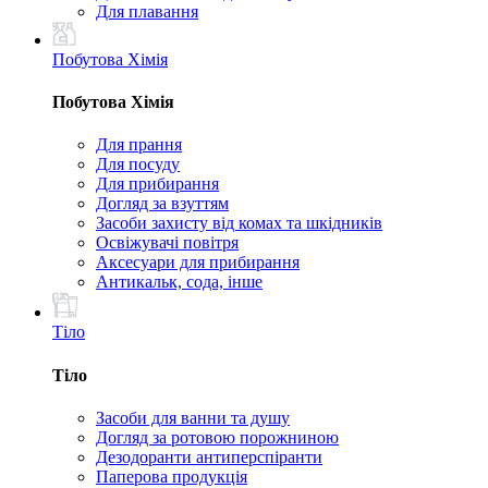
Для плавання
Побутова Хімія
Побутова Хімія
Для прання
Для посуду
Для прибирання
Догляд за взуттям
Засоби захисту від комах та шкідників
Освіжувачі повітря
Аксесуари для прибирання
Антикальк, сода, інше
Тіло
Тіло
Засоби для ванни та душу
Догляд за ротовою порожниною
Дезодоранти антиперспіранти
Паперова продукція