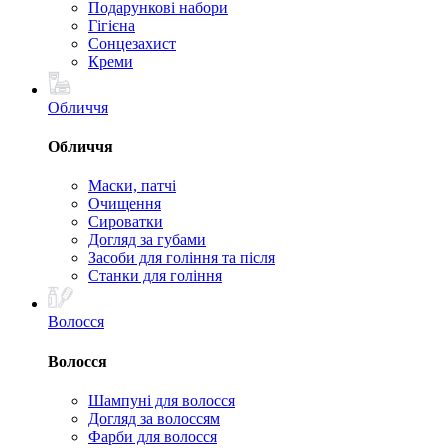
Подарункові набори
Гігієна
Сонцезахист
Креми
Обличчя
Обличчя
Маски, патчі
Очищення
Сироватки
Догляд за губами
Засоби для гоління та після
Станки для гоління
Волосся
Волосся
Шампуні для волосся
Догляд за волоссям
Фарби для волосся