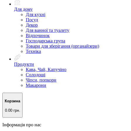
Для дому
Для кухні
Посуд
Декор
Для ванної та туалету
Відпочинок
Господарська група
Товари для зберігання (органайзери)
Техніка
Продукти
Кава, Чай, Капучіно
Солодощі
Чіпси, попкорн
Макарони
Корзина
0.00 грн.
Інформація про нас