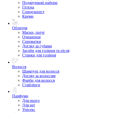
Подарункові набори
Гігієна
Сонцезахист
Креми
Обличчя
Маски, патчі
Очищення
Сироватки
Догляд за губами
Засоби для гоління та після
Станки для гоління
Волосся
Шампуні для волосся
Догляд за волоссям
Фарби для волосся
Стайлінги
Парфуми
Для нього
Для неї
Унісекс