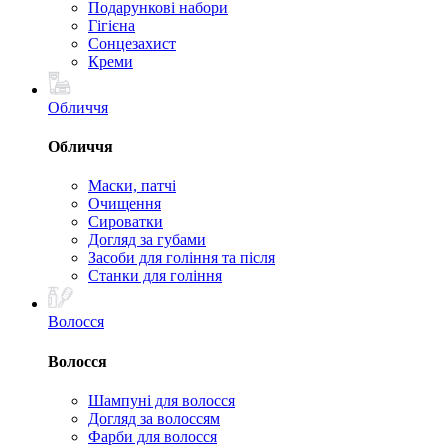
Подарункові набори
Гігієна
Сонцезахист
Креми
Обличчя
Обличчя
Маски, патчі
Очищення
Сироватки
Догляд за губами
Засоби для гоління та після
Станки для гоління
Волосся
Волосся
Шампуні для волосся
Догляд за волоссям
Фарби для волосся