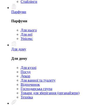
Стайлінги
Парфуми
Парфуми
Для нього
Для неї
Унісекс
Для дому
Для дому
Для кухні
Посуд
Декор
Для ванної та туалету
Відпочинок
Господарська група
Товари для зберігання (органайзери)
Техніка