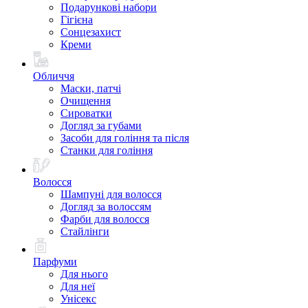
Подарункові набори
Гігієна
Сонцезахист
Креми
Обличчя
Маски, патчі
Очищення
Сироватки
Догляд за губами
Засоби для гоління та після
Станки для гоління
Волосся
Шампуні для волосся
Догляд за волоссям
Фарби для волосся
Стайлінги
Парфуми
Для нього
Для неї
Унісекс