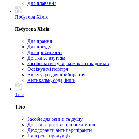
Для плавання
Побутова Хімія
Побутова Хімія
Для прання
Для посуду
Для прибирання
Догляд за взуттям
Засоби захисту від комах та шкідників
Освіжувачі повітря
Аксесуари для прибирання
Антикальк, сода, інше
Тіло
Тіло
Засоби для ванни та душу
Догляд за ротовою порожниною
Дезодоранти антиперспіранти
Паперова продукція