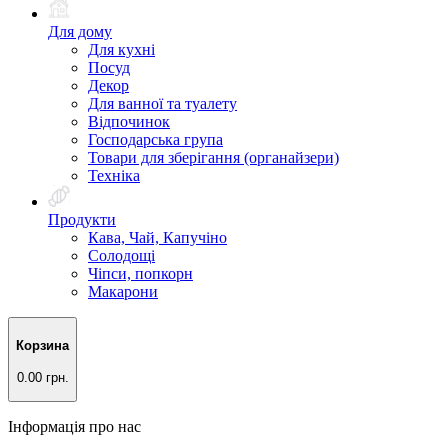
Для дому
Для кухні
Посуд
Декор
Для ванної та туалету
Відпочинок
Господарська група
Товари для зберігання (органайзери)
Техніка
Продукти
Кава, Чай, Капучіно
Солодощі
Чіпси, попкорн
Макарони
Корзина
0.00 грн.
Інформація про нас