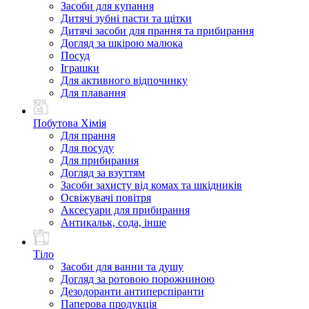
Засоби для купання
Дитячі зубні пасти та щітки
Дитячі засоби для прання та прибирання
Догляд за шкірою малюка
Посуд
Іграшки
Для активного відпочинку
Для плавання
Побутова Хімія
Для прання
Для посуду
Для прибирання
Догляд за взуттям
Засоби захисту від комах та шкідників
Освіжувачі повітря
Аксесуари для прибирання
Антикальк, сода, інше
Тіло
Засоби для ванни та душу
Догляд за ротовою порожниною
Дезодоранти антиперспіранти
Паперова продукція