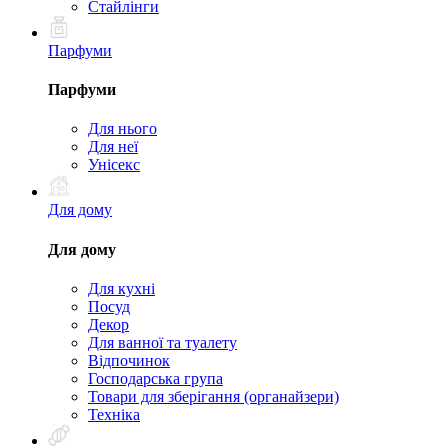
Стайлінги
Парфуми
Парфуми
Для нього
Для неї
Унісекс
Для дому
Для дому
Для кухні
Посуд
Декор
Для ванної та туалету
Відпочинок
Господарська група
Товари для зберігання (органайзери)
Техніка