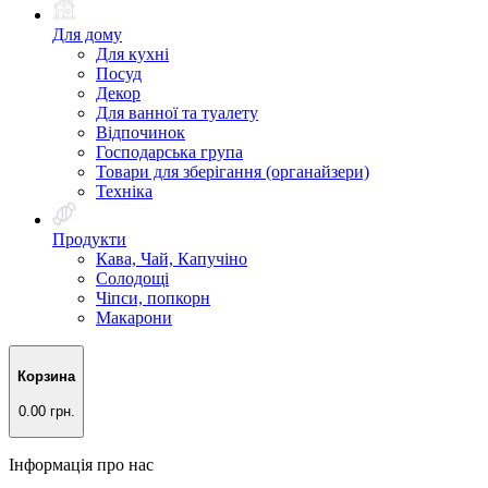
Для дому
Для кухні
Посуд
Декор
Для ванної та туалету
Відпочинок
Господарська група
Товари для зберігання (органайзери)
Техніка
Продукти
Кава, Чай, Капучіно
Солодощі
Чіпси, попкорн
Макарони
Корзина
0.00 грн.
Інформація про нас