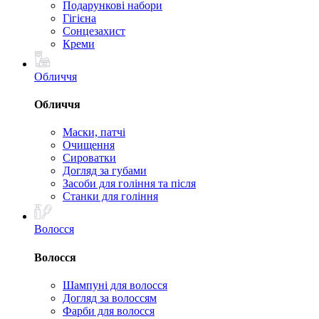
Подарункові набори
Гігієна
Сонцезахист
Креми
Обличчя
Обличчя
Маски, патчі
Очищення
Сироватки
Догляд за губами
Засоби для гоління та після
Станки для гоління
Волосся
Волосся
Шампуні для волосся
Догляд за волоссям
Фарби для волосся