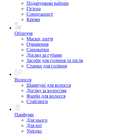
Подарункові набори
Гігієна
Сонцезахист
Креми
Обличчя
Маски, патчі
Очищення
Сироватки
Догляд за губами
Засоби для гоління та після
Станки для гоління
Волосся
Шампуні для волосся
Догляд за волоссям
Фарби для волосся
Стайлінги
Парфуми
Для нього
Для неї
Унісекс