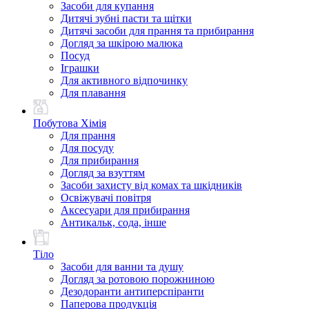
Засоби для купання
Дитячі зубні пасти та щітки
Дитячі засоби для прання та прибирання
Догляд за шкірою малюка
Посуд
Іграшки
Для активного відпочинку
Для плавання
Побутова Хімія
Для прання
Для посуду
Для прибирання
Догляд за взуттям
Засоби захисту від комах та шкідників
Освіжувачі повітря
Аксесуари для прибирання
Антикальк, сода, інше
Тіло
Засоби для ванни та душу
Догляд за ротовою порожниною
Дезодоранти антиперспіранти
Паперова продукція