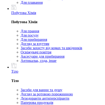
Для плавання
Побутова Хімія
Побутова Хімія
Для прання
Для посуду
Для прибирання
Догляд за взуттям
Засоби захисту від комах та шкідників
Освіжувачі повітря
Аксесуари для прибирання
Антикальк, сода, інше
Тіло
Тіло
Засоби для ванни та душу
Догляд за ротовою порожниною
Дезодоранти антиперспіранти
Паперова продукція