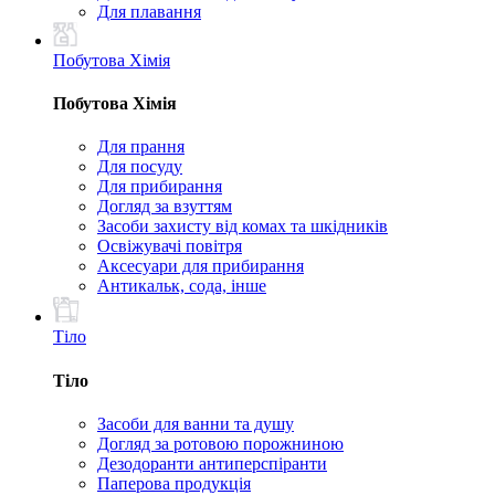
Для плавання
Побутова Хімія
Побутова Хімія
Для прання
Для посуду
Для прибирання
Догляд за взуттям
Засоби захисту від комах та шкідників
Освіжувачі повітря
Аксесуари для прибирання
Антикальк, сода, інше
Тіло
Тіло
Засоби для ванни та душу
Догляд за ротовою порожниною
Дезодоранти антиперспіранти
Паперова продукція