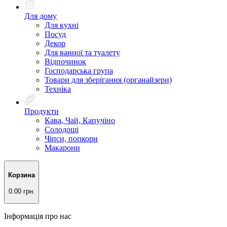
Для дому
Для кухні
Посуд
Декор
Для ванної та туалету
Відпочинок
Господарська група
Товари для зберігання (органайзери)
Техніка
Продукти
Кава, Чай, Капучіно
Солодощі
Чіпси, попкорн
Макарони
Корзина
0.00 грн.
Інформація про нас