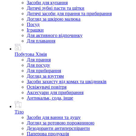
Засоби для купання
Дитячі зубні пасти та щітки
Дитячі засоби для прання та прибирання
Догляд за шкірою малюка
Посуд
Іграшки
Для активного відпочинку
Для плавання
Побутова Хімія
Для прання
Для посуду
Для прибирання
Догляд за взуттям
Засоби захисту від комах та шкідників
Освіжувачі повітря
Аксесуари для прибирання
Антикальк, сода, інше
Тіло
Засоби для ванни та душу
Догляд за ротовою порожниною
Дезодоранти антиперспіранти
Паперова продукція