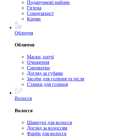
Подарункові набори
Гігієна
Сонцезахист
Креми
Обличчя
Обличчя
Маски, патчі
Очищення
Сироватки
Догляд за губами
Засоби для гоління та після
Станки для гоління
Волосся
Волосся
Шампуні для волосся
Догляд за волоссям
Фарби для волосся