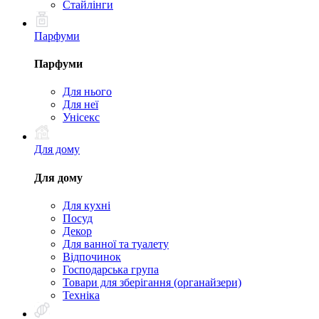
Стайлінги
Парфуми
Парфуми
Для нього
Для неї
Унісекс
Для дому
Для дому
Для кухні
Посуд
Декор
Для ванної та туалету
Відпочинок
Господарська група
Товари для зберігання (органайзери)
Техніка