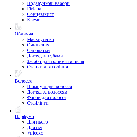
Подарункові набори
Гігієна
Сонцезахист
Креми
Обличчя
Маски, патчі
Очищення
Сироватки
Догляд за губами
Засоби для гоління та після
Станки для гоління
Волосся
Шампуні для волосся
Догляд за волоссям
Фарби для волосся
Стайлінги
Парфуми
Для нього
Для неї
Унісекс