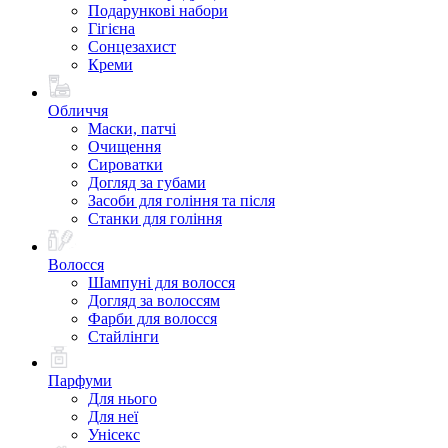
Подарункові набори
Гігієна
Сонцезахист
Креми
Обличчя
Маски, патчі
Очищення
Сироватки
Догляд за губами
Засоби для гоління та після
Станки для гоління
Волосся
Шампуні для волосся
Догляд за волоссям
Фарби для волосся
Стайлінги
Парфуми
Для нього
Для неї
Унісекс