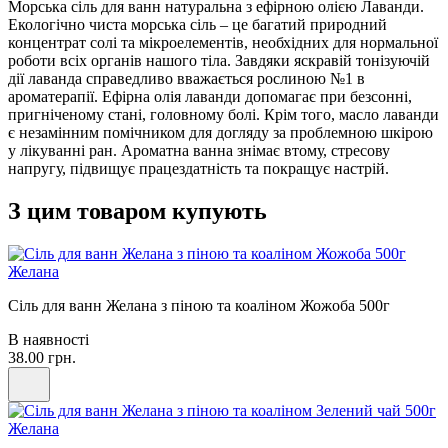
Морська сіль для ванн натуральна з ефірною олією Лаванди.
Екологічно чиста морська сіль – це багатий природний
концентрат солі та мікроелементів, необхідних для нормальної
роботи всіх органів нашого тіла. Завдяки яскравій тонізуючій
дії лаванда справедливо вважається рослиною №1 в
ароматерапії. Ефірна олія лаванди допомагає при безсонні,
пригніченому стані, головному болі. Крім того, масло лаванди
є незамінним помічником для догляду за проблемною шкірою
у лікуванні ран. Ароматна ванна знімає втому, стресову
напругу, підвищує працездатність та покращує настрій.
З цим товаром купують
Желана
Сіль для ванн Желана з піною та коаліном Жожоба 500г
В наявності
38.00 грн.
Желана