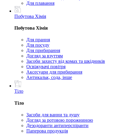
Для плавання
Побутова Хімія
Побутова Хімія
Для прання
Для посуду
Для прибирання
Догляд за взуттям
Засоби захисту від комах та шкідників
Освіжувачі повітря
Аксесуари для прибирання
Антикальк, сода, інше
Тіло
Тіло
Засоби для ванни та душу
Догляд за ротовою порожниною
Дезодоранти антиперспіранти
Паперова продукція