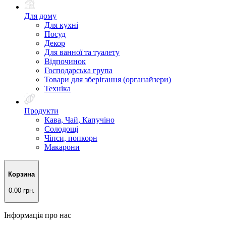
Для дому
Для кухні
Посуд
Декор
Для ванної та туалету
Відпочинок
Господарська група
Товари для зберігання (органайзери)
Техніка
Продукти
Кава, Чай, Капучіно
Солодощі
Чіпси, попкорн
Макарони
Корзина
0.00 грн.
Інформація про нас