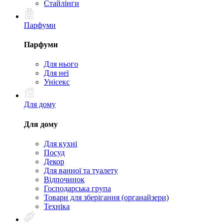
Стайлінги
Парфуми
Парфуми
Для нього
Для неї
Унісекс
Для дому
Для дому
Для кухні
Посуд
Декор
Для ванної та туалету
Відпочинок
Господарська група
Товари для зберігання (органайзери)
Техніка