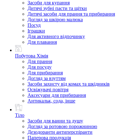
Засоби для купання
Дитячі зубні пасти та щітки
Дитячі засоби для прання та прибирання
Догляд за шкірою малюка
Посуд
Іграшки
Для активного відпочинку
Для плавання
Побутова Хімія
Для прання
Для посуду
Для прибирання
Догляд за взуттям
Засоби захисту від комах та шкідників
Освіжувачі повітря
Аксесуари для прибирання
Антикальк, сода, інше
Тіло
Засоби для ванни та душу
Догляд за ротовою порожниною
Дезодоранти антиперспіранти
Паперова продукція