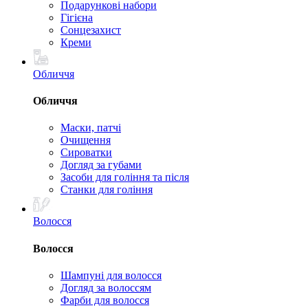
Подарункові набори
Гігієна
Сонцезахист
Креми
Обличчя
Обличчя
Маски, патчі
Очищення
Сироватки
Догляд за губами
Засоби для гоління та після
Станки для гоління
Волосся
Волосся
Шампуні для волосся
Догляд за волоссям
Фарби для волосся