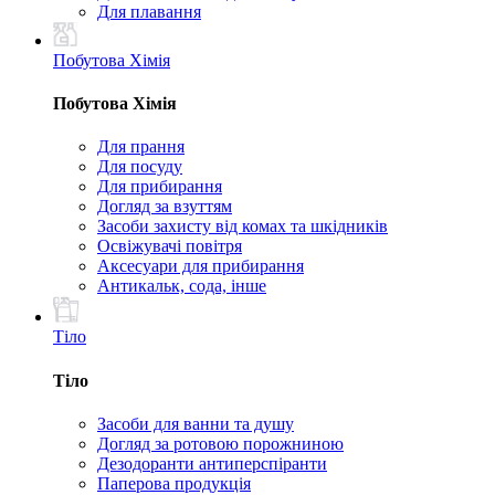
Для плавання
Побутова Хімія
Побутова Хімія
Для прання
Для посуду
Для прибирання
Догляд за взуттям
Засоби захисту від комах та шкідників
Освіжувачі повітря
Аксесуари для прибирання
Антикальк, сода, інше
Тіло
Тіло
Засоби для ванни та душу
Догляд за ротовою порожниною
Дезодоранти антиперспіранти
Паперова продукція