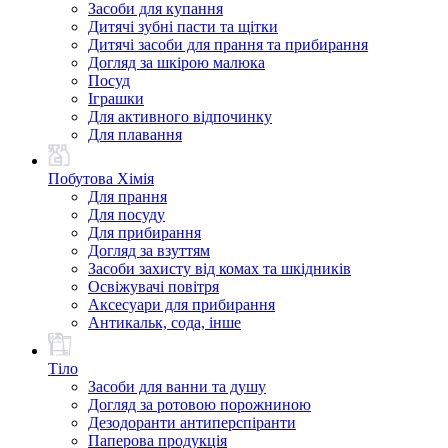
Засоби для купання
Дитячі зубні пасти та щітки
Дитячі засоби для прання та прибирання
Догляд за шкірою малюка
Посуд
Іграшки
Для активного відпочинку
Для плавання
Побутова Хімія
Для прання
Для посуду
Для прибирання
Догляд за взуттям
Засоби захисту від комах та шкідників
Освіжувачі повітря
Аксесуари для прибирання
Антикальк, сода, інше
Тіло
Засоби для ванни та душу
Догляд за ротовою порожниною
Дезодоранти антиперспіранти
Паперова продукція