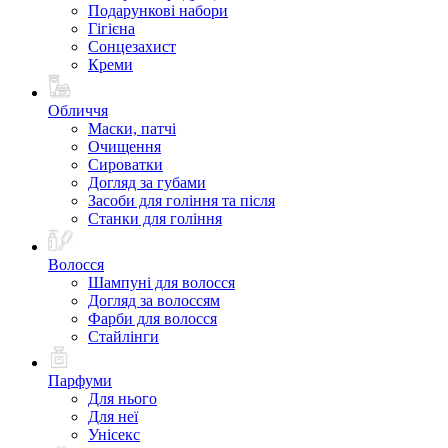
Подарункові набори
Гігієна
Сонцезахист
Креми
Обличчя
Маски, патчі
Очищення
Сироватки
Догляд за губами
Засоби для гоління та після
Станки для гоління
Волосся
Шампуні для волосся
Догляд за волоссям
Фарби для волосся
Стайлінги
Парфуми
Для нього
Для неї
Унісекс