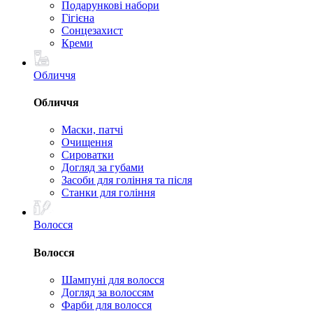
Подарункові набори
Гігієна
Сонцезахист
Креми
Обличчя
Обличчя
Маски, патчі
Очищення
Сироватки
Догляд за губами
Засоби для гоління та після
Станки для гоління
Волосся
Волосся
Шампуні для волосся
Догляд за волоссям
Фарби для волосся