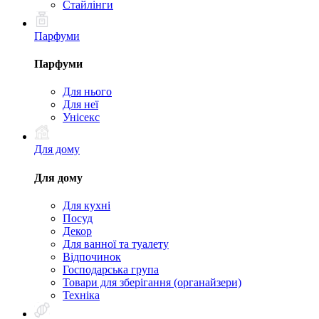
Стайлінги
Парфуми
Парфуми
Для нього
Для неї
Унісекс
Для дому
Для дому
Для кухні
Посуд
Декор
Для ванної та туалету
Відпочинок
Господарська група
Товари для зберігання (органайзери)
Техніка