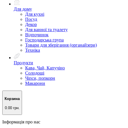
Для дому
Для кухні
Посуд
Декор
Для ванної та туалету
Відпочинок
Господарська група
Товари для зберігання (органайзери)
Техніка
Продукти
Кава, Чай, Капучіно
Солодощі
Чіпси, попкорн
Макарони
Корзина
0.00 грн.
Інформація про нас