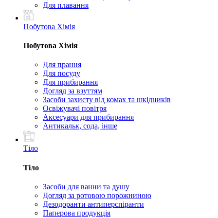
Для плавання
Побутова Хімія
Побутова Хімія
Для прання
Для посуду
Для прибирання
Догляд за взуттям
Засоби захисту від комах та шкідників
Освіжувачі повітря
Аксесуари для прибирання
Антикальк, сода, інше
Тіло
Тіло
Засоби для ванни та душу
Догляд за ротовою порожниною
Дезодоранти антиперспіранти
Паперова продукція