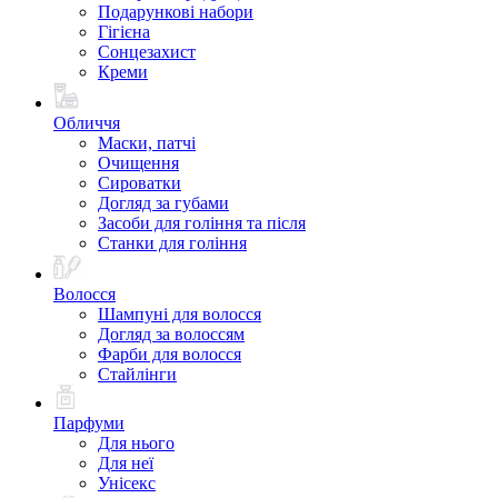
Подарункові набори
Гігієна
Сонцезахист
Креми
Обличчя
Маски, патчі
Очищення
Сироватки
Догляд за губами
Засоби для гоління та після
Станки для гоління
Волосся
Шампуні для волосся
Догляд за волоссям
Фарби для волосся
Стайлінги
Парфуми
Для нього
Для неї
Унісекс