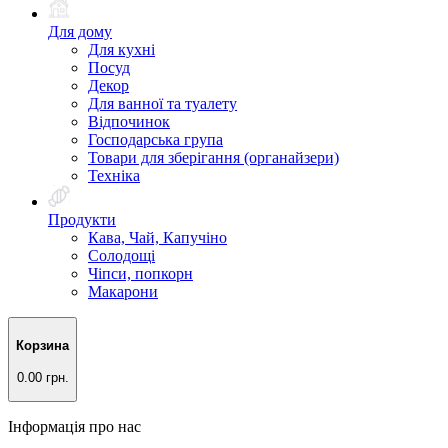
Для дому
Для кухні
Посуд
Декор
Для ванної та туалету
Відпочинок
Господарська група
Товари для зберігання (органайзери)
Техніка
Продукти
Кава, Чай, Капучіно
Солодощі
Чіпси, попкорн
Макарони
Корзина
0.00 грн.
Інформація про нас