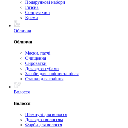
Подарункові набори
Гігієна
Сонцезахист
Креми
Обличчя
Обличчя
Маски, патчі
Очищення
Сироватки
Догляд за губами
Засоби для гоління та після
Станки для гоління
Волосся
Волосся
Шампуні для волосся
Догляд за волоссям
Фарби для волосся