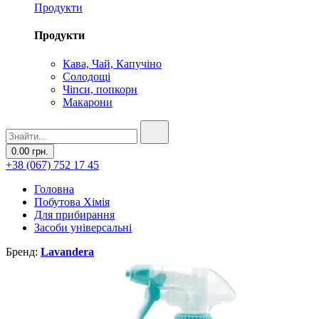
Продукти
Продукти
Кава, Чай, Капучіно
Солодощі
Чіпси, попкорн
Макарони
0.00 грн.
+38 (067) 752 17 45
Головна
Побутова Хімія
Для прибирання
Засоби універсальні
Бренд:
Lavandera