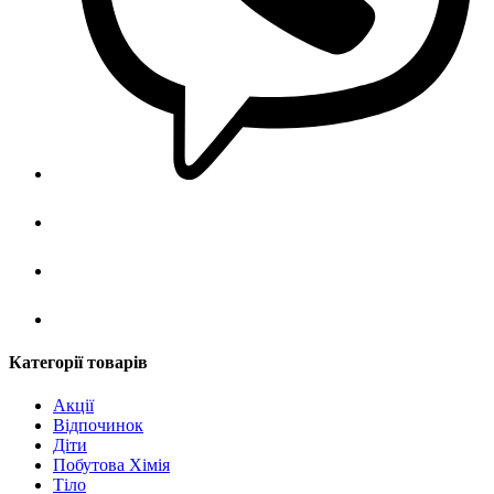
Категорії товарів
Акції
Відпочинок
Діти
Побутова Хімія
Тіло