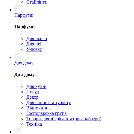
Стайлінги
Парфуми
Парфуми
Для нього
Для неї
Унісекс
Для дому
Для дому
Для кухні
Посуд
Декор
Для ванної та туалету
Відпочинок
Господарська група
Товари для зберігання (органайзери)
Техніка