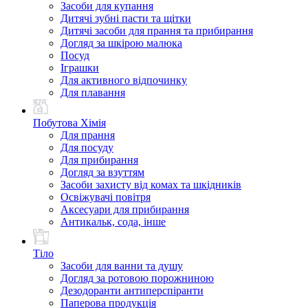
Засоби для купання
Дитячі зубні пасти та щітки
Дитячі засоби для прання та прибирання
Догляд за шкірою малюка
Посуд
Іграшки
Для активного відпочинку
Для плавання
Побутова Хімія
Для прання
Для посуду
Для прибирання
Догляд за взуттям
Засоби захисту від комах та шкідників
Освіжувачі повітря
Аксесуари для прибирання
Антикальк, сода, інше
Тіло
Засоби для ванни та душу
Догляд за ротовою порожниною
Дезодоранти антиперспіранти
Паперова продукція