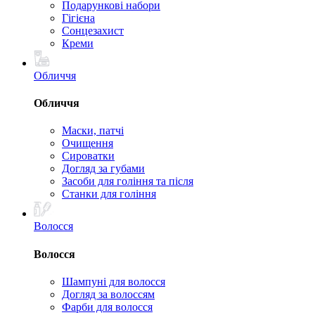
Подарункові набори
Гігієна
Сонцезахист
Креми
Обличчя
Обличчя
Маски, патчі
Очищення
Сироватки
Догляд за губами
Засоби для гоління та після
Станки для гоління
Волосся
Волосся
Шампуні для волосся
Догляд за волоссям
Фарби для волосся