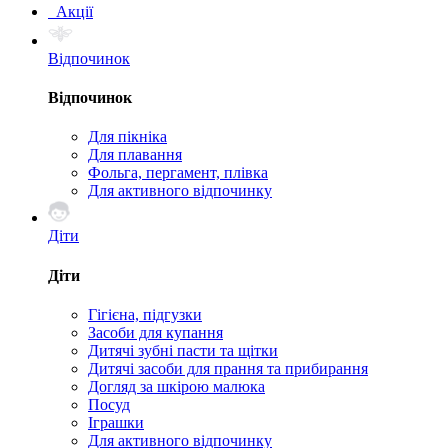
Акції
Відпочинок
Відпочинок
Для пікніка
Для плавання
Фольга, пергамент, плівка
Для активного відпочинку
Діти
Діти
Гігієна, підгузки
Засоби для купання
Дитячі зубні пасти та щітки
Дитячі засоби для прання та прибирання
Догляд за шкірою малюка
Посуд
Іграшки
Для активного відпочинку