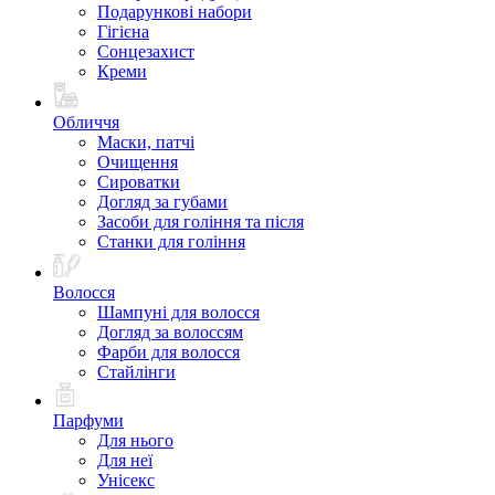
Подарункові набори
Гігієна
Сонцезахист
Креми
Обличчя
Маски, патчі
Очищення
Сироватки
Догляд за губами
Засоби для гоління та після
Станки для гоління
Волосся
Шампуні для волосся
Догляд за волоссям
Фарби для волосся
Стайлінги
Парфуми
Для нього
Для неї
Унісекс