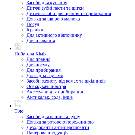
Засоби для купання
Дитячі зубні пасти та щітки
Дитячі засоби для прання та прибирання
Догляд за шкірою малюка
Посуд
Іграшки
Для активного відпочинку
Для плавання
Побутова Хімія
Для прання
Для посуду
Для прибирання
Догляд за взуттям
Засоби захисту від комах та шкідників
Освіжувачі повітря
Аксесуари для прибирання
Антикальк, сода, інше
Тіло
Засоби для ванни та душу
Догляд за ротовою порожниною
Дезодоранти антиперспіранти
Паперова продукція