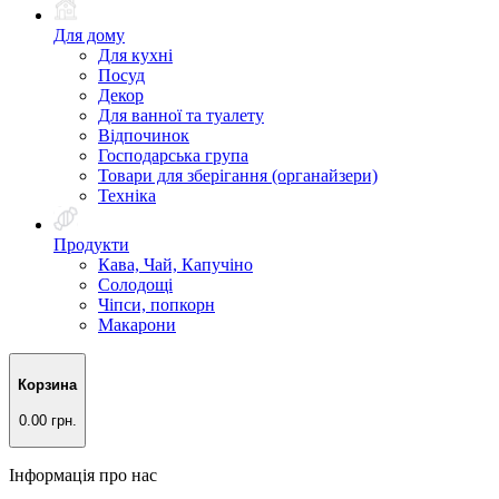
Для дому
Для кухні
Посуд
Декор
Для ванної та туалету
Відпочинок
Господарська група
Товари для зберігання (органайзери)
Техніка
Продукти
Кава, Чай, Капучіно
Солодощі
Чіпси, попкорн
Макарони
Корзина
0.00 грн.
Інформація про нас