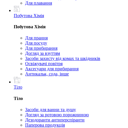
Для плавання
Побутова Хімія
Побутова Хімія
Для прання
Для посуду
Для прибирання
Догляд за взуттям
Засоби захисту від комах та шкідників
Освіжувачі повітря
Аксесуари для прибирання
Антикальк, сода, інше
Тіло
Тіло
Засоби для ванни та душу
Догляд за ротовою порожниною
Дезодоранти антиперспіранти
Паперова продукція