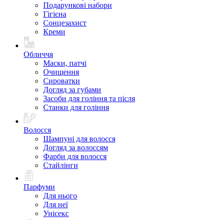
Подарункові набори
Гігієна
Сонцезахист
Креми
Обличчя
Маски, патчі
Очищення
Сироватки
Догляд за губами
Засоби для гоління та після
Станки для гоління
Волосся
Шампуні для волосся
Догляд за волоссям
Фарби для волосся
Стайлінги
Парфуми
Для нього
Для неї
Унісекс