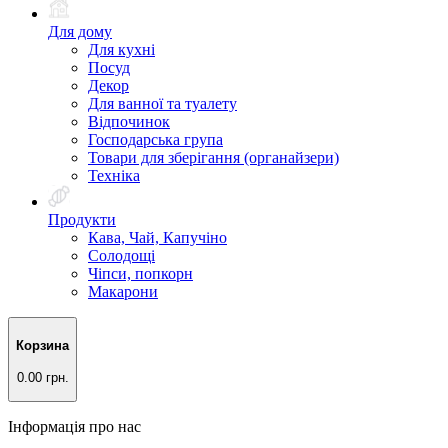
Для дому
Для кухні
Посуд
Декор
Для ванної та туалету
Відпочинок
Господарська група
Товари для зберігання (органайзери)
Техніка
Продукти
Кава, Чай, Капучіно
Солодощі
Чіпси, попкорн
Макарони
Корзина
0.00 грн.
Інформація про нас