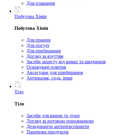
Для плавання
Побутова Хімія
Побутова Хімія
Для прання
Для посуду
Для прибирання
Догляд за взуттям
Засоби захисту від комах та шкідників
Освіжувачі повітря
Аксесуари для прибирання
Антикальк, сода, інше
Тіло
Тіло
Засоби для ванни та душу
Догляд за ротовою порожниною
Дезодоранти антиперспіранти
Паперова продукція