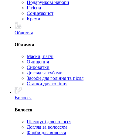
Подарункові набори
Гігієна
Сонцезахист
Креми
Обличчя
Обличчя
Маски, патчі
Очищення
Сироватки
Догляд за губами
Засоби для гоління та після
Станки для гоління
Волосся
Волосся
Шампуні для волосся
Догляд за волоссям
Фарби для волосся