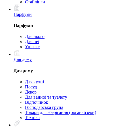
Стайлінги
Парфуми
Парфуми
Для нього
Для неї
Унісекс
Для дому
Для дому
Для кухні
Посуд
Декор
Для ванної та туалету
Відпочинок
Господарська група
Товари для зберігання (органайзери)
Техніка