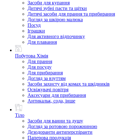
Засоби для купання
Дитячі зубні пасти та щітки
Дитячі засоби для прання та прибирання
Догляд за шкірою малюка
Посуд
Іграшки
Для активного відпочинку
Для плавання
Побутова Хімія
Для прання
Для посуду
Для прибирання
Догляд за взуттям
Засоби захисту від комах та шкідників
Освіжувачі повітря
Аксесуари для прибирання
Антикальк, сода, інше
Тіло
Засоби для ванни та душу
Догляд за ротовою порожниною
Дезодоранти антиперспіранти
Паперова продукція