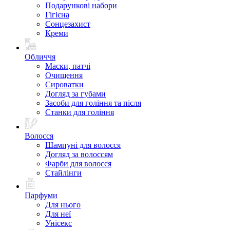
Подарункові набори
Гігієна
Сонцезахист
Креми
Обличчя
Маски, патчі
Очищення
Сироватки
Догляд за губами
Засоби для гоління та після
Станки для гоління
Волосся
Шампуні для волосся
Догляд за волоссям
Фарби для волосся
Стайлінги
Парфуми
Для нього
Для неї
Унісекс