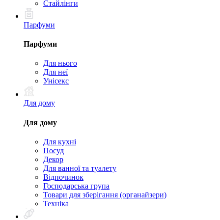
Стайлінги
Парфуми
Парфуми
Для нього
Для неї
Унісекс
Для дому
Для дому
Для кухні
Посуд
Декор
Для ванної та туалету
Відпочинок
Господарська група
Товари для зберігання (органайзери)
Техніка