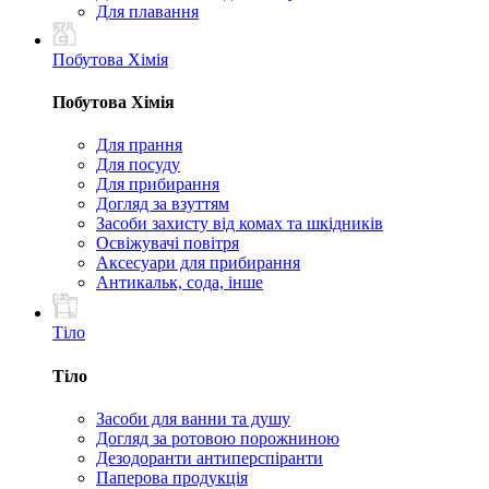
Для плавання
Побутова Хімія
Побутова Хімія
Для прання
Для посуду
Для прибирання
Догляд за взуттям
Засоби захисту від комах та шкідників
Освіжувачі повітря
Аксесуари для прибирання
Антикальк, сода, інше
Тіло
Тіло
Засоби для ванни та душу
Догляд за ротовою порожниною
Дезодоранти антиперспіранти
Паперова продукція