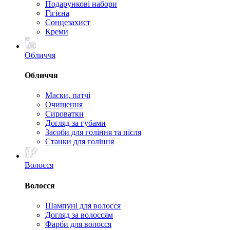
Подарункові набори
Гігієна
Сонцезахист
Креми
Обличчя
Обличчя
Маски, патчі
Очищення
Сироватки
Догляд за губами
Засоби для гоління та після
Станки для гоління
Волосся
Волосся
Шампуні для волосся
Догляд за волоссям
Фарби для волосся