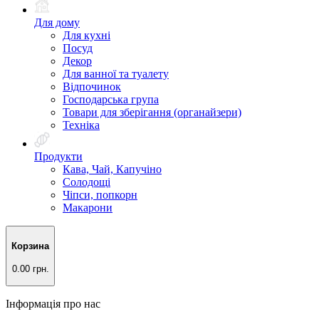
Для дому
Для кухні
Посуд
Декор
Для ванної та туалету
Відпочинок
Господарська група
Товари для зберігання (органайзери)
Техніка
Продукти
Кава, Чай, Капучіно
Солодощі
Чіпси, попкорн
Макарони
Корзина
0.00 грн.
Інформація про нас