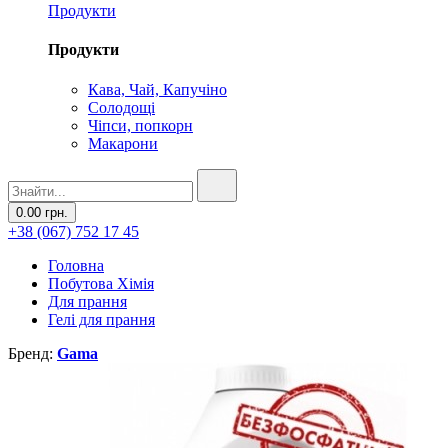
Продукти
Продукти
Кава, Чай, Капучіно
Солодощі
Чіпси, попкорн
Макарони
0.00 грн.
+38 (067) 752 17 45
Головна
Побутова Хімія
Для прання
Гелі для прання
Бренд:
Gama