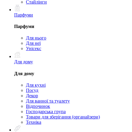
Стайлінги
Парфуми
Парфуми
Для нього
Для неї
Унісекс
Для дому
Для дому
Для кухні
Посуд
Декор
Для ванної та туалету
Відпочинок
Господарська група
Товари для зберігання (органайзери)
Техніка