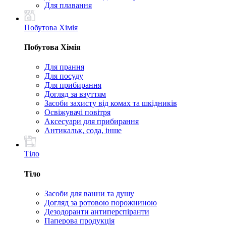
Для плавання
Побутова Хімія
Побутова Хімія
Для прання
Для посуду
Для прибирання
Догляд за взуттям
Засоби захисту від комах та шкідників
Освіжувачі повітря
Аксесуари для прибирання
Антикальк, сода, інше
Тіло
Тіло
Засоби для ванни та душу
Догляд за ротовою порожниною
Дезодоранти антиперспіранти
Паперова продукція