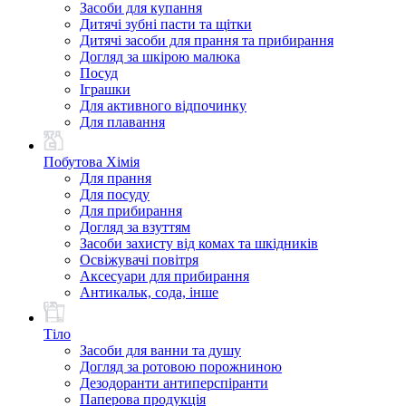
Засоби для купання
Дитячі зубні пасти та щітки
Дитячі засоби для прання та прибирання
Догляд за шкірою малюка
Посуд
Іграшки
Для активного відпочинку
Для плавання
Побутова Хімія
Для прання
Для посуду
Для прибирання
Догляд за взуттям
Засоби захисту від комах та шкідників
Освіжувачі повітря
Аксесуари для прибирання
Антикальк, сода, інше
Тіло
Засоби для ванни та душу
Догляд за ротовою порожниною
Дезодоранти антиперспіранти
Паперова продукція