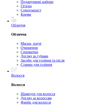
Подарункові набори
Гігієна
Сонцезахист
Креми
Обличчя
Обличчя
Маски, патчі
Очищення
Сироватки
Догляд за губами
Засоби для гоління та після
Станки для гоління
Волосся
Волосся
Шампуні для волосся
Догляд за волоссям
Фарби для волосся