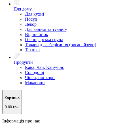
Для дому
Для кухні
Посуд
Декор
Для ванної та туалету
Відпочинок
Господарська група
Товари для зберігання (органайзери)
Техніка
Продукти
Кава, Чай, Капучіно
Солодощі
Чіпси, попкорн
Макарони
Корзина
0.00 грн.
Інформація про нас