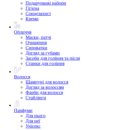
Подарункові набори
Гігієна
Сонцезахист
Креми
Обличчя
Маски, патчі
Очищення
Сироватки
Догляд за губами
Засоби для гоління та після
Станки для гоління
Волосся
Шампуні для волосся
Догляд за волоссям
Фарби для волосся
Стайлінги
Парфуми
Для нього
Для неї
Унісекс