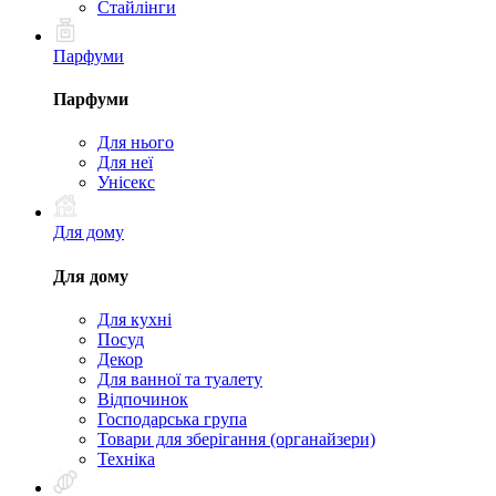
Стайлінги
Парфуми
Парфуми
Для нього
Для неї
Унісекс
Для дому
Для дому
Для кухні
Посуд
Декор
Для ванної та туалету
Відпочинок
Господарська група
Товари для зберігання (органайзери)
Техніка