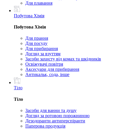
Для плавання
Побутова Хімія
Побутова Хімія
Для прання
Для посуду
Для прибирання
Догляд за взуттям
Засоби захисту від комах та шкідників
Освіжувачі повітря
Аксесуари для прибирання
Антикальк, сода, інше
Тіло
Тіло
Засоби для ванни та душу
Догляд за ротовою порожниною
Дезодоранти антиперспіранти
Паперова продукція