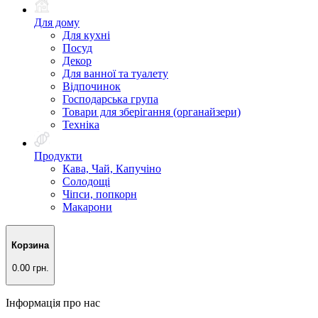
Для дому
Для кухні
Посуд
Декор
Для ванної та туалету
Відпочинок
Господарська група
Товари для зберігання (органайзери)
Техніка
Продукти
Кава, Чай, Капучіно
Солодощі
Чіпси, попкорн
Макарони
Корзина
0.00 грн.
Інформація про нас