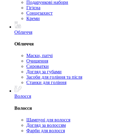
Подарункові набори
Гігієна
Сонцезахист
Креми
Обличчя
Обличчя
Маски, патчі
Очищення
Сироватки
Догляд за губами
Засоби для гоління та після
Станки для гоління
Волосся
Волосся
Шампуні для волосся
Догляд за волоссям
Фарби для волосся