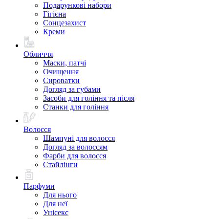
Подарункові набори
Гігієна
Сонцезахист
Креми
Обличчя
Маски, патчі
Очищення
Сироватки
Догляд за губами
Засоби для гоління та після
Станки для гоління
Волосся
Шампуні для волосся
Догляд за волоссям
Фарби для волосся
Стайлінги
Парфуми
Для нього
Для неї
Унісекс