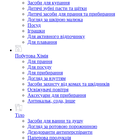
Засоби для купання
Дитячі зубні пасти та щітки
Дитячі засоби для прання та прибирання
Догляд за шкірою малюка
Посуд
Іграшки
Для активного відпочинку
Для плавання
Побутова Хімія
Для прання
Для посуду
Для прибирання
Догляд за взуттям
Засоби захисту від комах та шкідників
Освіжувачі повітря
Аксесуари для прибирання
Антикальк, сода, інше
Тіло
Засоби для ванни та душу
Догляд за ротовою порожниною
Дезодоранти антиперспіранти
Паперова продукція