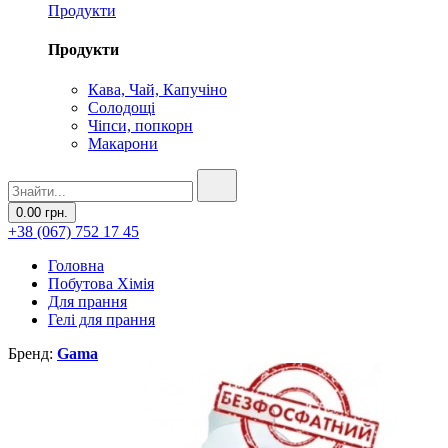
Продукти
Продукти
Кава, Чай, Капучіно
Солодощі
Чіпси, попкорн
Макарони
0.00 грн.
+38 (067) 752 17 45
Головна
Побутова Хімія
Для прання
Гелі для прання
Бренд:
Gama