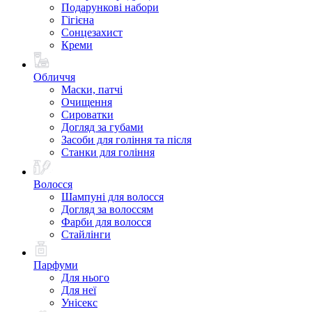
Подарункові набори
Гігієна
Сонцезахист
Креми
Обличчя
Маски, патчі
Очищення
Сироватки
Догляд за губами
Засоби для гоління та після
Станки для гоління
Волосся
Шампуні для волосся
Догляд за волоссям
Фарби для волосся
Стайлінги
Парфуми
Для нього
Для неї
Унісекс