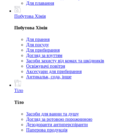
Для плавання
Побутова Хімія
Побутова Хімія
Для прання
Для посуду
Для прибирання
Догляд за взуттям
Засоби захисту від комах та шкідників
Освіжувачі повітря
Аксесуари для прибирання
Антикальк, сода, інше
Тіло
Тіло
Засоби для ванни та душу
Догляд за ротовою порожниною
Дезодоранти антиперспіранти
Паперова продукція