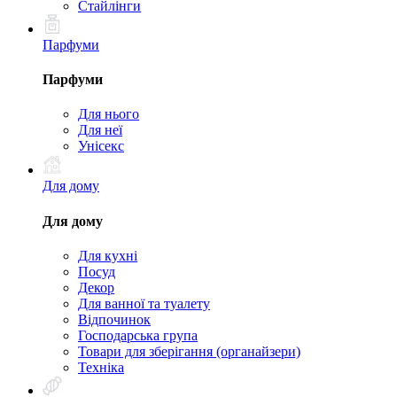
Стайлінги
Парфуми
Парфуми
Для нього
Для неї
Унісекс
Для дому
Для дому
Для кухні
Посуд
Декор
Для ванної та туалету
Відпочинок
Господарська група
Товари для зберігання (органайзери)
Техніка