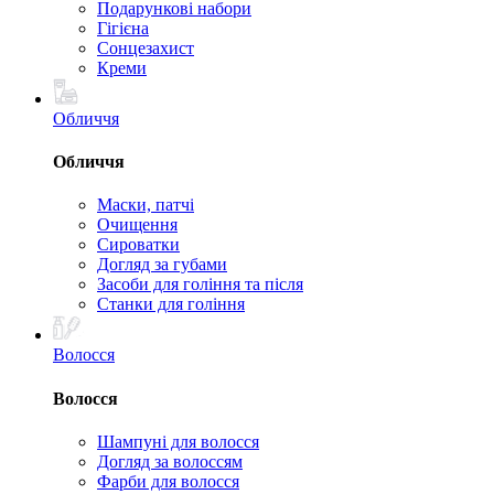
Подарункові набори
Гігієна
Сонцезахист
Креми
Обличчя
Обличчя
Маски, патчі
Очищення
Сироватки
Догляд за губами
Засоби для гоління та після
Станки для гоління
Волосся
Волосся
Шампуні для волосся
Догляд за волоссям
Фарби для волосся