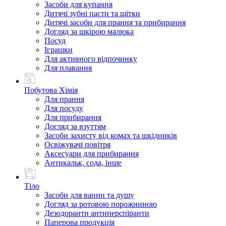
Засоби для купання
Дитячі зубні пасти та щітки
Дитячі засоби для прання та прибирання
Догляд за шкірою малюка
Посуд
Іграшки
Для активного відпочинку
Для плавання
Побутова Хімія
Для прання
Для посуду
Для прибирання
Догляд за взуттям
Засоби захисту від комах та шкідників
Освіжувачі повітря
Аксесуари для прибирання
Антикальк, сода, інше
Тіло
Засоби для ванни та душу
Догляд за ротовою порожниною
Дезодоранти антиперспіранти
Паперова продукція