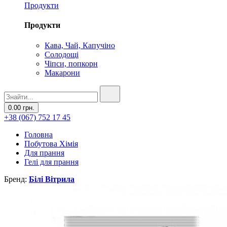
Продукти
Продукти
Кава, Чай, Капучіно
Солодощі
Чіпси, попкорн
Макарони
0.00 грн.
+38 (067) 752 17 45
Головна
Побутова Хімія
Для прання
Гелі для прання
Бренд:
Білі Вітрила