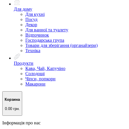
Для дому
Для кухні
Посуд
Декор
Для ванної та туалету
Відпочинок
Господарська група
Товари для зберігання (органайзери)
Техніка
Продукти
Кава, Чай, Капучіно
Солодощі
Чіпси, попкорн
Макарони
Корзина
0.00 грн.
Інформація про нас