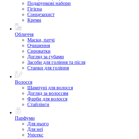
Подарункові набори
Гігієна
Сонцезахист
Креми
Обличчя
Маски, патчі
Очищення
Сироватки
Догляд за губами
Засоби для гоління та після
Станки для гоління
Волосся
Шампуні для волосся
Догляд за волоссям
Фарби для волосся
Стайлінги
Парфуми
Для нього
Для неї
Унісекс