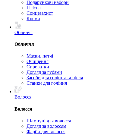
Подарункові набори
Гігієна
Сонцезахист
Креми
Обличчя
Обличчя
Маски, патчі
Очищення
Сироватки
Догляд за губами
Засоби для гоління та після
Станки для гоління
Волосся
Волосся
Шампуні для волосся
Догляд за волоссям
Фарби для волосся