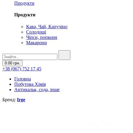
Продукти
Продукти
Кава, Чай, Капучіно
Солодощі
Чіпси, попкорн
Макарони
0.00 грн.
+38 (067) 752 17 45
Головна
Побутова Хімія
Антикальк, сода, інше
Бренд:
Irge