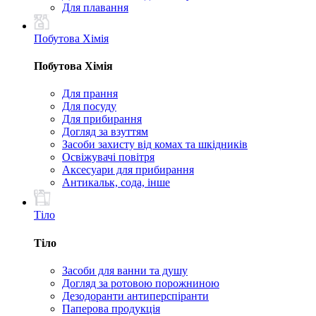
Для плавання
Побутова Хімія
Побутова Хімія
Для прання
Для посуду
Для прибирання
Догляд за взуттям
Засоби захисту від комах та шкідників
Освіжувачі повітря
Аксесуари для прибирання
Антикальк, сода, інше
Тіло
Тіло
Засоби для ванни та душу
Догляд за ротовою порожниною
Дезодоранти антиперспіранти
Паперова продукція