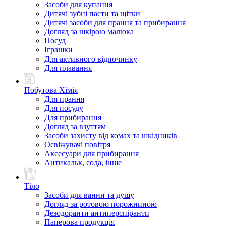
Засоби для купання
Дитячі зубні пасти та щітки
Дитячі засоби для прання та прибирання
Догляд за шкірою малюка
Посуд
Іграшки
Для активного відпочинку
Для плавання
Побутова Хімія
Для прання
Для посуду
Для прибирання
Догляд за взуттям
Засоби захисту від комах та шкідників
Освіжувачі повітря
Аксесуари для прибирання
Антикальк, сода, інше
Тіло
Засоби для ванни та душу
Догляд за ротовою порожниною
Дезодоранти антиперспіранти
Паперова продукція