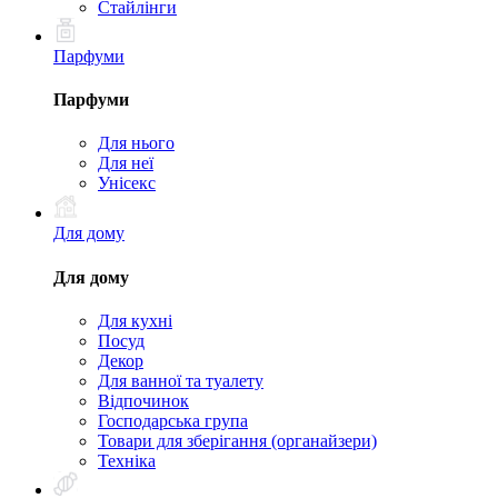
Стайлінги
Парфуми
Парфуми
Для нього
Для неї
Унісекс
Для дому
Для дому
Для кухні
Посуд
Декор
Для ванної та туалету
Відпочинок
Господарська група
Товари для зберігання (органайзери)
Техніка