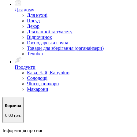
Для дому
Для кухні
Посуд
Декор
Для ванної та туалету
Відпочинок
Господарська група
Товари для зберігання (органайзери)
Техніка
Продукти
Кава, Чай, Капучіно
Солодощі
Чіпси, попкорн
Макарони
Корзина
0.00 грн.
Інформація про нас