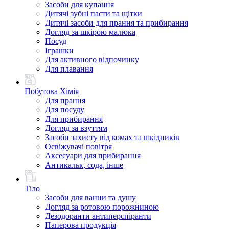
Засоби для купання
Дитячі зубні пасти та щітки
Дитячі засоби для прання та прибирання
Догляд за шкірою малюка
Посуд
Іграшки
Для активного відпочинку
Для плавання
Побутова Хімія
Для прання
Для посуду
Для прибирання
Догляд за взуттям
Засоби захисту від комах та шкідників
Освіжувачі повітря
Аксесуари для прибирання
Антикальк, сода, інше
Тіло
Засоби для ванни та душу
Догляд за ротовою порожниною
Дезодоранти антиперспіранти
Паперова продукція