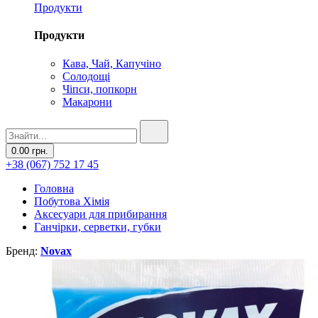
Продукти
Продукти
Кава, Чай, Капучіно
Солодощі
Чіпси, попкорн
Макарони
0.00 грн.
+38 (067) 752 17 45
Головна
Побутова Хімія
Аксесуари для прибирання
Ганчірки, серветки, губки
Бренд:
Novax