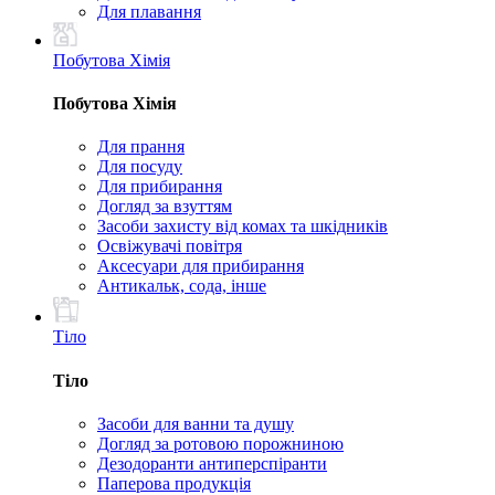
Для плавання
Побутова Хімія
Побутова Хімія
Для прання
Для посуду
Для прибирання
Догляд за взуттям
Засоби захисту від комах та шкідників
Освіжувачі повітря
Аксесуари для прибирання
Антикальк, сода, інше
Тіло
Тіло
Засоби для ванни та душу
Догляд за ротовою порожниною
Дезодоранти антиперспіранти
Паперова продукція