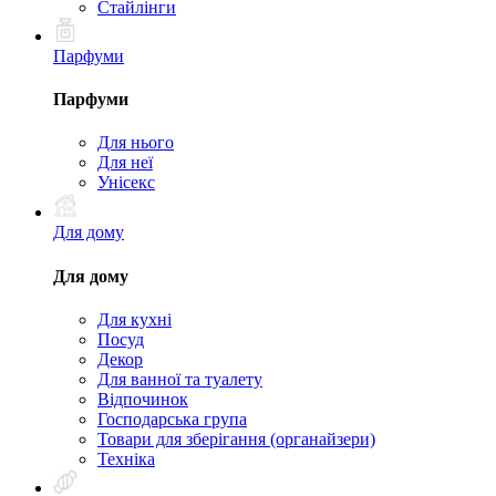
Стайлінги
Парфуми
Парфуми
Для нього
Для неї
Унісекс
Для дому
Для дому
Для кухні
Посуд
Декор
Для ванної та туалету
Відпочинок
Господарська група
Товари для зберігання (органайзери)
Техніка