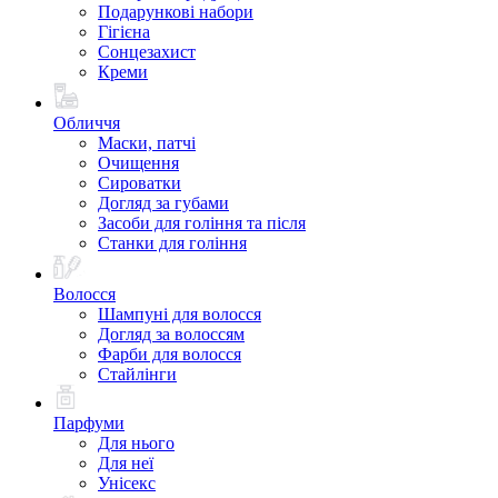
Подарункові набори
Гігієна
Сонцезахист
Креми
Обличчя
Маски, патчі
Очищення
Сироватки
Догляд за губами
Засоби для гоління та після
Станки для гоління
Волосся
Шампуні для волосся
Догляд за волоссям
Фарби для волосся
Стайлінги
Парфуми
Для нього
Для неї
Унісекс