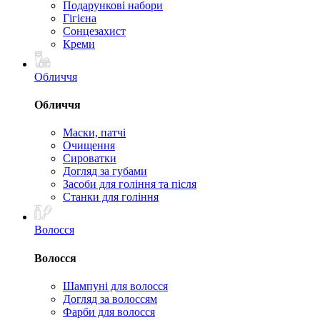
Подарункові набори
Гігієна
Сонцезахист
Креми
Обличчя
Обличчя
Маски, патчі
Очищення
Сироватки
Догляд за губами
Засоби для гоління та після
Станки для гоління
Волосся
Волосся
Шампуні для волосся
Догляд за волоссям
Фарби для волосся