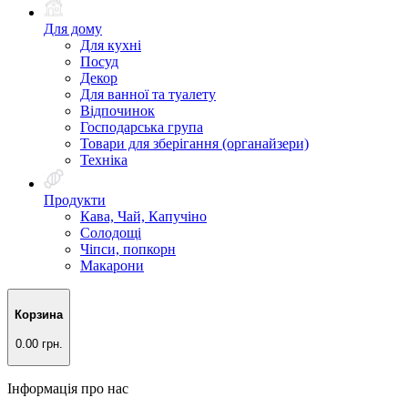
Для дому
Для кухні
Посуд
Декор
Для ванної та туалету
Відпочинок
Господарська група
Товари для зберігання (органайзери)
Техніка
Продукти
Кава, Чай, Капучіно
Солодощі
Чіпси, попкорн
Макарони
Корзина
0.00 грн.
Інформація про нас