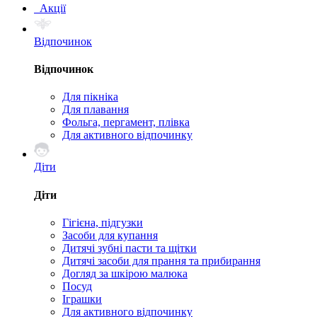
Акції
Відпочинок
Відпочинок
Для пікніка
Для плавання
Фольга, пергамент, плівка
Для активного відпочинку
Діти
Діти
Гігієна, підгузки
Засоби для купання
Дитячі зубні пасти та щітки
Дитячі засоби для прання та прибирання
Догляд за шкірою малюка
Посуд
Іграшки
Для активного відпочинку