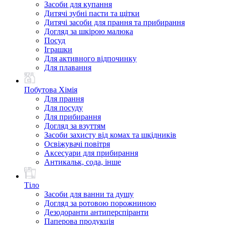
Засоби для купання
Дитячі зубні пасти та щітки
Дитячі засоби для прання та прибирання
Догляд за шкірою малюка
Посуд
Іграшки
Для активного відпочинку
Для плавання
Побутова Хімія
Для прання
Для посуду
Для прибирання
Догляд за взуттям
Засоби захисту від комах та шкідників
Освіжувачі повітря
Аксесуари для прибирання
Антикальк, сода, інше
Тіло
Засоби для ванни та душу
Догляд за ротовою порожниною
Дезодоранти антиперспіранти
Паперова продукція