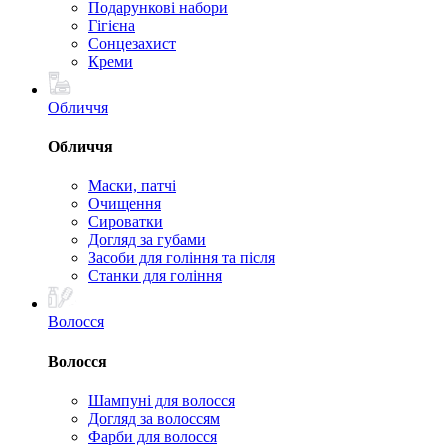
Подарункові набори
Гігієна
Сонцезахист
Креми
Обличчя
Обличчя
Маски, патчі
Очищення
Сироватки
Догляд за губами
Засоби для гоління та після
Станки для гоління
Волосся
Волосся
Шампуні для волосся
Догляд за волоссям
Фарби для волосся