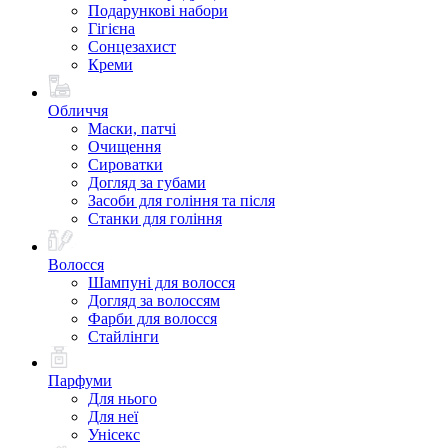
Подарункові набори
Гігієна
Сонцезахист
Креми
Обличчя
Маски, патчі
Очищення
Сироватки
Догляд за губами
Засоби для гоління та після
Станки для гоління
Волосся
Шампуні для волосся
Догляд за волоссям
Фарби для волосся
Стайлінги
Парфуми
Для нього
Для неї
Унісекс