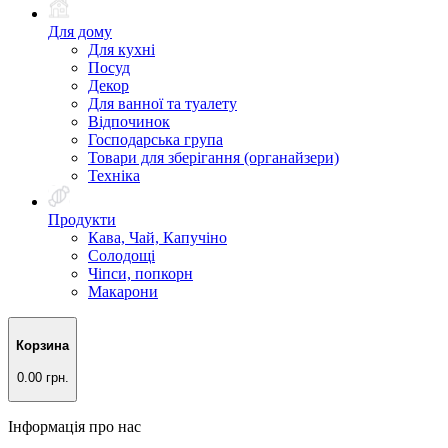
Для дому
Для кухні
Посуд
Декор
Для ванної та туалету
Відпочинок
Господарська група
Товари для зберігання (органайзери)
Техніка
Продукти
Кава, Чай, Капучіно
Солодощі
Чіпси, попкорн
Макарони
Корзина
0.00 грн.
Інформація про нас