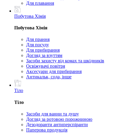
Для плавання
Побутова Хімія
Побутова Хімія
Для прання
Для посуду
Для прибирання
Догляд за взуттям
Засоби захисту від комах та шкідників
Освіжувачі повітря
Аксесуари для прибирання
Антикальк, сода, інше
Тіло
Тіло
Засоби для ванни та душу
Догляд за ротовою порожниною
Дезодоранти антиперспіранти
Паперова продукція