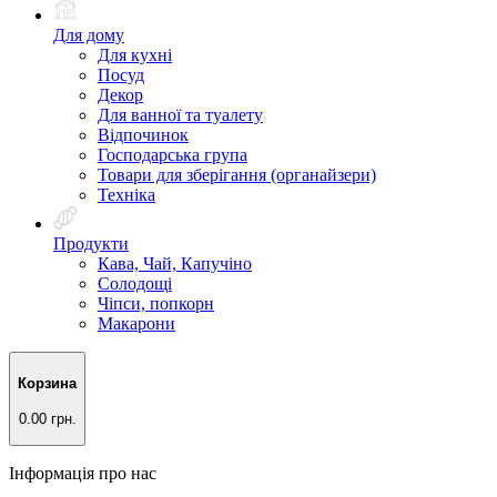
Для дому
Для кухні
Посуд
Декор
Для ванної та туалету
Відпочинок
Господарська група
Товари для зберігання (органайзери)
Техніка
Продукти
Кава, Чай, Капучіно
Солодощі
Чіпси, попкорн
Макарони
Корзина
0.00 грн.
Інформація про нас