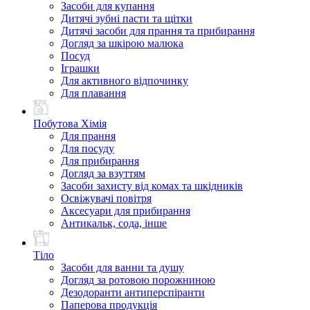
Засоби для купання
Дитячі зубні пасти та щітки
Дитячі засоби для прання та прибирання
Догляд за шкірою малюка
Посуд
Іграшки
Для активного відпочинку
Для плавання
Побутова Хімія
Для прання
Для посуду
Для прибирання
Догляд за взуттям
Засоби захисту від комах та шкідників
Освіжувачі повітря
Аксесуари для прибирання
Антикальк, сода, інше
Тіло
Засоби для ванни та душу
Догляд за ротовою порожниною
Дезодоранти антиперспіранти
Паперова продукція