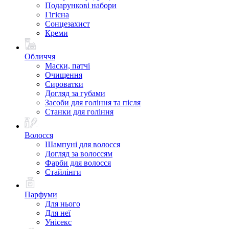
Подарункові набори
Гігієна
Сонцезахист
Креми
Обличчя
Маски, патчі
Очищення
Сироватки
Догляд за губами
Засоби для гоління та після
Станки для гоління
Волосся
Шампуні для волосся
Догляд за волоссям
Фарби для волосся
Стайлінги
Парфуми
Для нього
Для неї
Унісекс