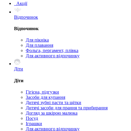
Акції
Відпочинок
Відпочинок
Для пікніка
Для плавання
Фольга, пергамент, плівка
Для активного відпочинку
Діти
Діти
Гігієна, підгузки
Засоби для купання
Дитячі зубні пасти та щітки
Дитячі засоби для прання та прибирання
Догляд за шкірою малюка
Посуд
Іграшки
Для активного відпочинку