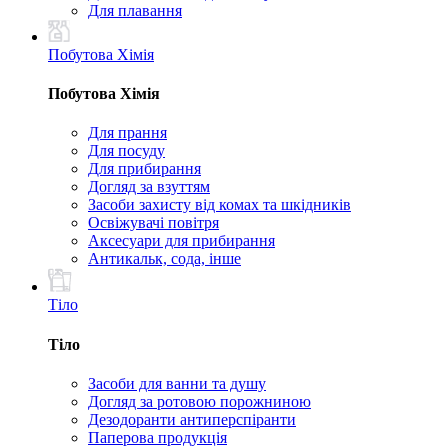
Для плавання
Побутова Хімія
Побутова Хімія
Для прання
Для посуду
Для прибирання
Догляд за взуттям
Засоби захисту від комах та шкідників
Освіжувачі повітря
Аксесуари для прибирання
Антикальк, сода, інше
Тіло
Тіло
Засоби для ванни та душу
Догляд за ротовою порожниною
Дезодоранти антиперспіранти
Паперова продукція