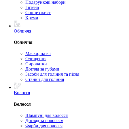
Подарункові набори
Гігієна
Сонцезахист
Креми
Обличчя
Обличчя
Маски, патчі
Очищення
Сироватки
Догляд за губами
Засоби для гоління та після
Станки для гоління
Волосся
Волосся
Шампуні для волосся
Догляд за волоссям
Фарби для волосся