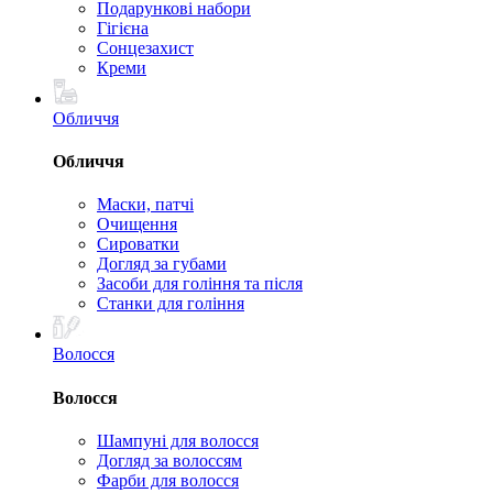
Подарункові набори
Гігієна
Сонцезахист
Креми
Обличчя
Обличчя
Маски, патчі
Очищення
Сироватки
Догляд за губами
Засоби для гоління та після
Станки для гоління
Волосся
Волосся
Шампуні для волосся
Догляд за волоссям
Фарби для волосся