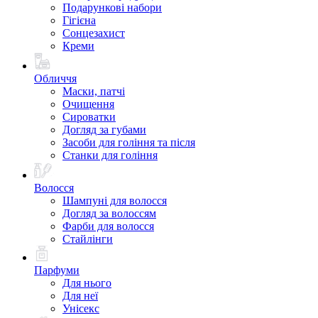
Подарункові набори
Гігієна
Сонцезахист
Креми
Обличчя
Маски, патчі
Очищення
Сироватки
Догляд за губами
Засоби для гоління та після
Станки для гоління
Волосся
Шампуні для волосся
Догляд за волоссям
Фарби для волосся
Стайлінги
Парфуми
Для нього
Для неї
Унісекс