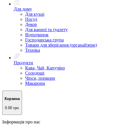
Для дому
Для кухні
Посуд
Декор
Для ванної та туалету
Відпочинок
Господарська група
Товари для зберігання (органайзери)
Техніка
Продукти
Кава, Чай, Капучіно
Солодощі
Чіпси, попкорн
Макарони
Корзина
0.00 грн.
Інформація про нас