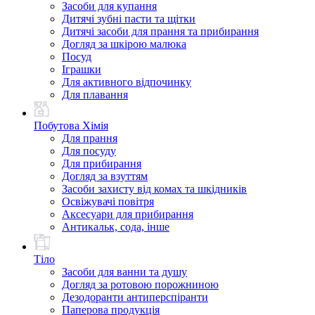
Засоби для купання
Дитячі зубні пасти та щітки
Дитячі засоби для прання та прибирання
Догляд за шкірою малюка
Посуд
Іграшки
Для активного відпочинку
Для плавання
Побутова Хімія
Для прання
Для посуду
Для прибирання
Догляд за взуттям
Засоби захисту від комах та шкідників
Освіжувачі повітря
Аксесуари для прибирання
Антикальк, сода, інше
Тіло
Засоби для ванни та душу
Догляд за ротовою порожниною
Дезодоранти антиперспіранти
Паперова продукція