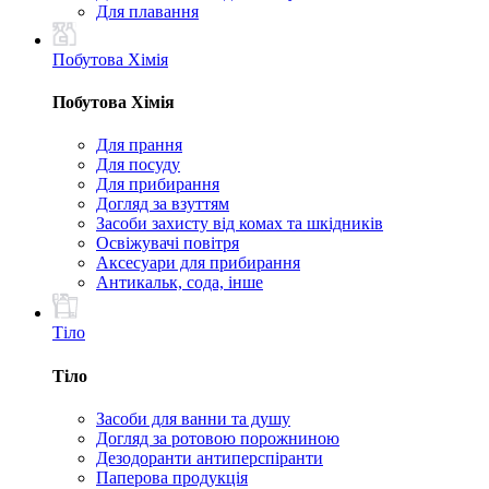
Для плавання
Побутова Хімія
Побутова Хімія
Для прання
Для посуду
Для прибирання
Догляд за взуттям
Засоби захисту від комах та шкідників
Освіжувачі повітря
Аксесуари для прибирання
Антикальк, сода, інше
Тіло
Тіло
Засоби для ванни та душу
Догляд за ротовою порожниною
Дезодоранти антиперспіранти
Паперова продукція