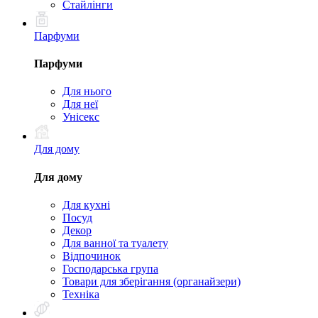
Стайлінги
Парфуми
Парфуми
Для нього
Для неї
Унісекс
Для дому
Для дому
Для кухні
Посуд
Декор
Для ванної та туалету
Відпочинок
Господарська група
Товари для зберігання (органайзери)
Техніка