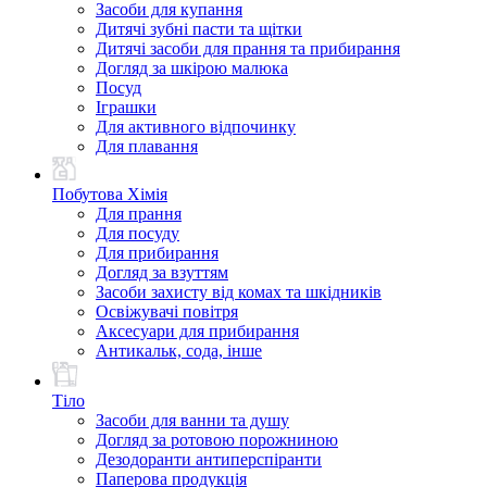
Засоби для купання
Дитячі зубні пасти та щітки
Дитячі засоби для прання та прибирання
Догляд за шкірою малюка
Посуд
Іграшки
Для активного відпочинку
Для плавання
Побутова Хімія
Для прання
Для посуду
Для прибирання
Догляд за взуттям
Засоби захисту від комах та шкідників
Освіжувачі повітря
Аксесуари для прибирання
Антикальк, сода, інше
Тіло
Засоби для ванни та душу
Догляд за ротовою порожниною
Дезодоранти антиперспіранти
Паперова продукція