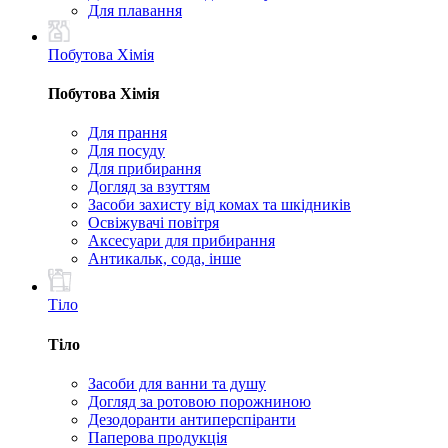
Для плавання
Побутова Хімія
Побутова Хімія
Для прання
Для посуду
Для прибирання
Догляд за взуттям
Засоби захисту від комах та шкідників
Освіжувачі повітря
Аксесуари для прибирання
Антикальк, сода, інше
Тіло
Тіло
Засоби для ванни та душу
Догляд за ротовою порожниною
Дезодоранти антиперспіранти
Паперова продукція