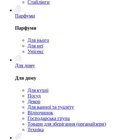
Стайлінги
Парфуми
Парфуми
Для нього
Для неї
Унісекс
Для дому
Для дому
Для кухні
Посуд
Декор
Для ванної та туалету
Відпочинок
Господарська група
Товари для зберігання (органайзери)
Техніка