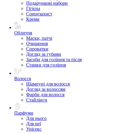
Подарункові набори
Гігієна
Сонцезахист
Креми
Обличчя
Маски, патчі
Очищення
Сироватки
Догляд за губами
Засоби для гоління та після
Станки для гоління
Волосся
Шампуні для волосся
Догляд за волоссям
Фарби для волосся
Стайлінги
Парфуми
Для нього
Для неї
Унісекс