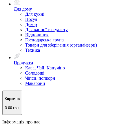
Для дому
Для кухні
Посуд
Декор
Для ванної та туалету
Відпочинок
Господарська група
Товари для зберігання (органайзери)
Техніка
Продукти
Кава, Чай, Капучіно
Солодощі
Чіпси, попкорн
Макарони
Корзина
0.00 грн.
Інформація про нас