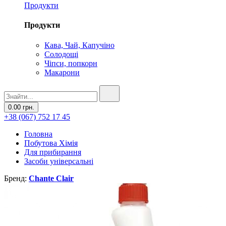
Продукти
Продукти
Кава, Чай, Капучіно
Солодощі
Чіпси, попкорн
Макарони
0.00 грн.
+38 (067) 752 17 45
Головна
Побутова Хімія
Для прибирання
Засоби універсальні
Бренд:
Chante Clair