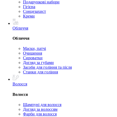
Подарункові набори
Гігієна
Сонцезахист
Креми
Обличчя
Обличчя
Маски, патчі
Очищення
Сироватки
Догляд за губами
Засоби для гоління та після
Станки для гоління
Волосся
Волосся
Шампуні для волосся
Догляд за волоссям
Фарби для волосся