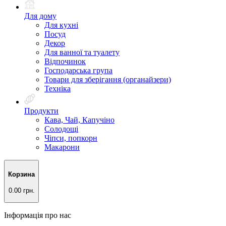
Для дому
Для кухні
Посуд
Декор
Для ванної та туалету
Відпочинок
Господарська група
Товари для зберігання (органайзери)
Техніка
Продукти
Кава, Чай, Капучіно
Солодощі
Чіпси, попкорн
Макарони
Корзина
0.00 грн.
Інформація про нас