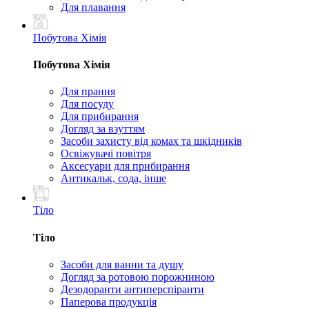
Для плавання
Побутова Хімія
Побутова Хімія
Для прання
Для посуду
Для прибирання
Догляд за взуттям
Засоби захисту від комах та шкідників
Освіжувачі повітря
Аксесуари для прибирання
Антикальк, сода, інше
Тіло
Тіло
Засоби для ванни та душу
Догляд за ротовою порожниною
Дезодоранти антиперспіранти
Паперова продукція