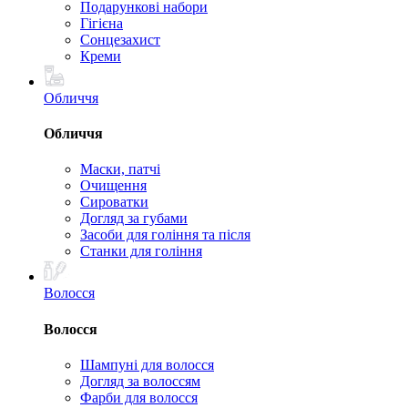
Подарункові набори
Гігієна
Сонцезахист
Креми
Обличчя
Обличчя
Маски, патчі
Очищення
Сироватки
Догляд за губами
Засоби для гоління та після
Станки для гоління
Волосся
Волосся
Шампуні для волосся
Догляд за волоссям
Фарби для волосся