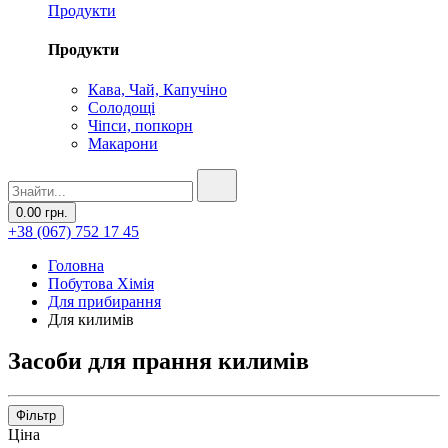
Продукти
Продукти
Кава, Чай, Капучіно
Солодощі
Чіпси, попкорн
Макарони
0.00 грн.
+38 (067) 752 17 45
Головна
Побутова Хімія
Для прибирання
Для килимів
Засоби для прання килимів
Фільтр
Ціна