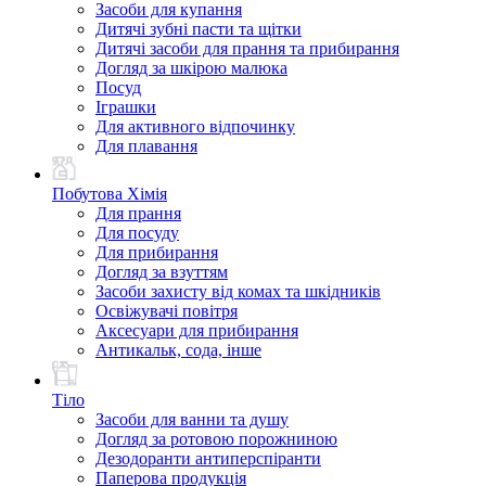
Засоби для купання
Дитячі зубні пасти та щітки
Дитячі засоби для прання та прибирання
Догляд за шкірою малюка
Посуд
Іграшки
Для активного відпочинку
Для плавання
Побутова Хімія
Для прання
Для посуду
Для прибирання
Догляд за взуттям
Засоби захисту від комах та шкідників
Освіжувачі повітря
Аксесуари для прибирання
Антикальк, сода, інше
Тіло
Засоби для ванни та душу
Догляд за ротовою порожниною
Дезодоранти антиперспіранти
Паперова продукція