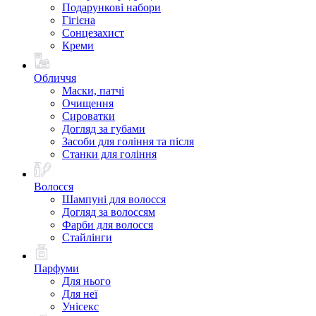
Подарункові набори
Гігієна
Сонцезахист
Креми
Обличчя
Маски, патчі
Очищення
Сироватки
Догляд за губами
Засоби для гоління та після
Станки для гоління
Волосся
Шампуні для волосся
Догляд за волоссям
Фарби для волосся
Стайлінги
Парфуми
Для нього
Для неї
Унісекс