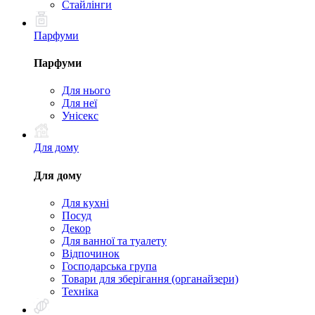
Стайлінги
Парфуми
Парфуми
Для нього
Для неї
Унісекс
Для дому
Для дому
Для кухні
Посуд
Декор
Для ванної та туалету
Відпочинок
Господарська група
Товари для зберігання (органайзери)
Техніка