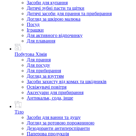
Засоби для купання
Дитячі зубні пасти та щітки
Дитячі засоби для прання та прибирання
Догляд за шкірою малюка
Посуд
Іграшки
Для активного відпочинку
Для плавання
Побутова Хімія
Для прання
Для посуду
Для прибирання
Догляд за взуттям
Засоби захисту від комах та шкідників
Освіжувачі повітря
Аксесуари для прибирання
Антикальк, сода, інше
Тіло
Засоби для ванни та душу
Догляд за ротовою порожниною
Дезодоранти антиперспіранти
Паперова продукція