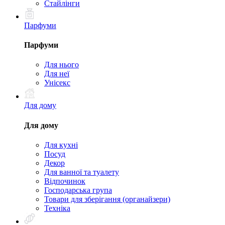
Стайлінги
Парфуми
Парфуми
Для нього
Для неї
Унісекс
Для дому
Для дому
Для кухні
Посуд
Декор
Для ванної та туалету
Відпочинок
Господарська група
Товари для зберігання (органайзери)
Техніка