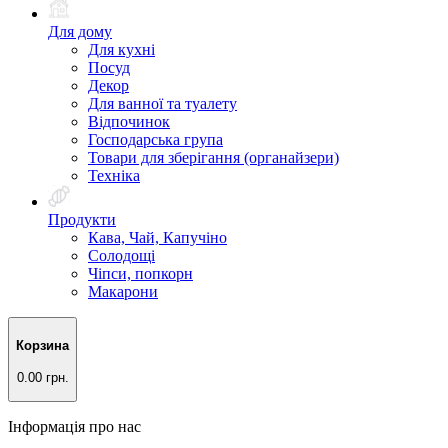
Для дому
Для кухні
Посуд
Декор
Для ванної та туалету
Відпочинок
Господарська група
Товари для зберігання (органайзери)
Техніка
Продукти
Кава, Чай, Капучіно
Солодощі
Чіпси, попкорн
Макарони
Корзина
0.00 грн.
Інформація про нас