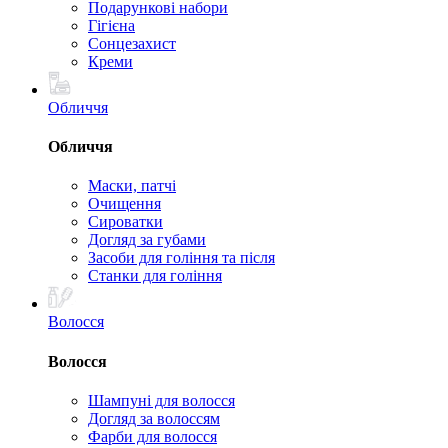
Подарункові набори
Гігієна
Сонцезахист
Креми
Обличчя
Обличчя
Маски, патчі
Очищення
Сироватки
Догляд за губами
Засоби для гоління та після
Станки для гоління
Волосся
Волосся
Шампуні для волосся
Догляд за волоссям
Фарби для волосся