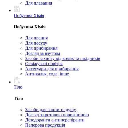
Для плавання
Побутова Хімія
Побутова Хімія
Для прання
Для посуду
Для прибирання
Догляд за взуттям
Засоби захисту від комах та шкідників
Освіжувачі повітря
Аксесуари для прибирання
Антикальк, сода, інше
Тіло
Тіло
Засоби для ванни та душу
Догляд за ротовою порожниною
Дезодоранти антиперспіранти
Паперова продукція