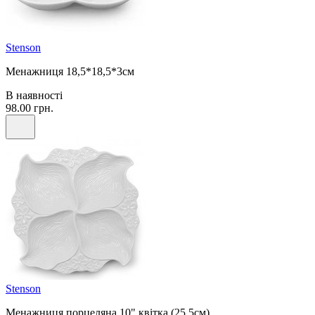
Stenson
Менажниця 18,5*18,5*3см
В наявності
98.00 грн.
Stenson
Менажниця порцеляна 10" квітка (25,5см)