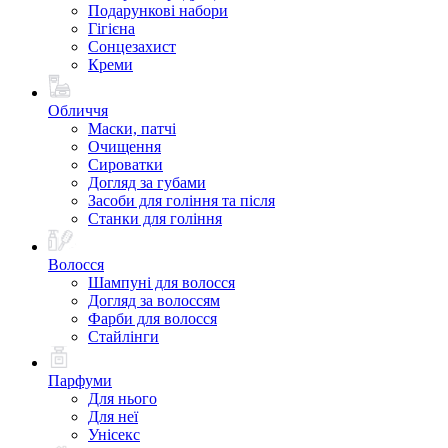
Подарункові набори
Гігієна
Сонцезахист
Креми
Обличчя
Маски, патчі
Очищення
Сироватки
Догляд за губами
Засоби для гоління та після
Станки для гоління
Волосся
Шампуні для волосся
Догляд за волоссям
Фарби для волосся
Стайлінги
Парфуми
Для нього
Для неї
Унісекс