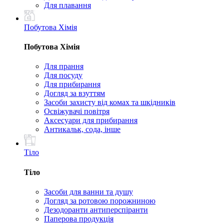
Для плавання
Побутова Хімія
Побутова Хімія
Для прання
Для посуду
Для прибирання
Догляд за взуттям
Засоби захисту від комах та шкідників
Освіжувачі повітря
Аксесуари для прибирання
Антикальк, сода, інше
Тіло
Тіло
Засоби для ванни та душу
Догляд за ротовою порожниною
Дезодоранти антиперспіранти
Паперова продукція