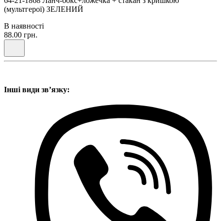
64-21-1868 Ланч-бокс+ложечка + стакан з кришкою
(мультгерої) ЗЕЛЕНИЙ
В наявності
88.00 грн.
Інші види звʼязку: