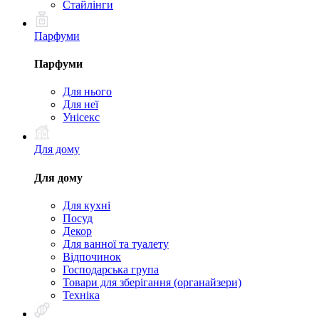
Стайлінги
Парфуми
Парфуми
Для нього
Для неї
Унісекс
Для дому
Для дому
Для кухні
Посуд
Декор
Для ванної та туалету
Відпочинок
Господарська група
Товари для зберігання (органайзери)
Техніка