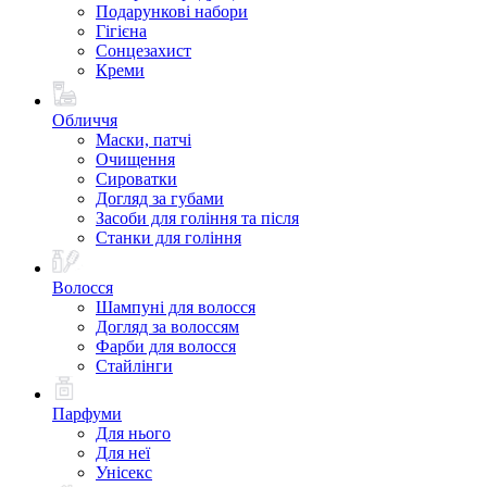
Подарункові набори
Гігієна
Сонцезахист
Креми
Обличчя
Маски, патчі
Очищення
Сироватки
Догляд за губами
Засоби для гоління та після
Станки для гоління
Волосся
Шампуні для волосся
Догляд за волоссям
Фарби для волосся
Стайлінги
Парфуми
Для нього
Для неї
Унісекс