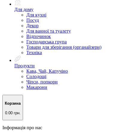
Для дому
Для кухні
Посуд
Декор
Для ванної та туалету
Відпочинок
Господарська група
Товари для зберігання (органайзери)
Техніка
Продукти
Кава, Чай, Капучіно
Солодощі
Чіпси, попкорн
Макарони
Корзина
0.00 грн.
Інформація про нас