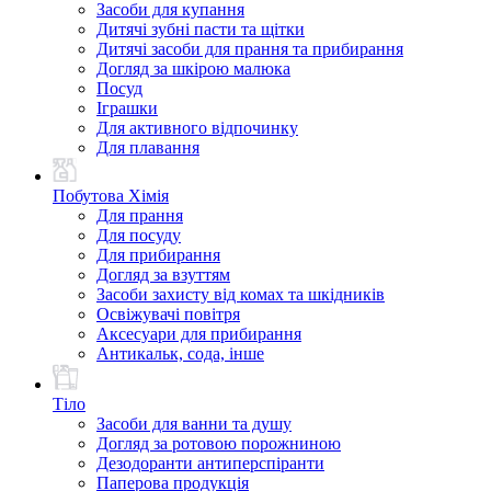
Засоби для купання
Дитячі зубні пасти та щітки
Дитячі засоби для прання та прибирання
Догляд за шкірою малюка
Посуд
Іграшки
Для активного відпочинку
Для плавання
Побутова Хімія
Для прання
Для посуду
Для прибирання
Догляд за взуттям
Засоби захисту від комах та шкідників
Освіжувачі повітря
Аксесуари для прибирання
Антикальк, сода, інше
Тіло
Засоби для ванни та душу
Догляд за ротовою порожниною
Дезодоранти антиперспіранти
Паперова продукція