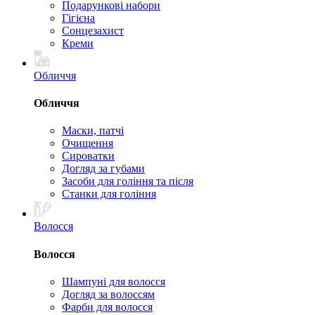
Подарункові набори
Гігієна
Сонцезахист
Креми
Обличчя
Обличчя
Маски, патчі
Очищення
Сироватки
Догляд за губами
Засоби для гоління та після
Станки для гоління
Волосся
Волосся
Шампуні для волосся
Догляд за волоссям
Фарби для волосся