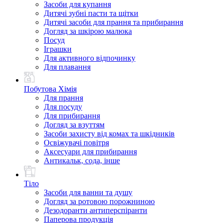
Засоби для купання
Дитячі зубні пасти та щітки
Дитячі засоби для прання та прибирання
Догляд за шкірою малюка
Посуд
Іграшки
Для активного відпочинку
Для плавання
Побутова Хімія
Для прання
Для посуду
Для прибирання
Догляд за взуттям
Засоби захисту від комах та шкідників
Освіжувачі повітря
Аксесуари для прибирання
Антикальк, сода, інше
Тіло
Засоби для ванни та душу
Догляд за ротовою порожниною
Дезодоранти антиперспіранти
Паперова продукція