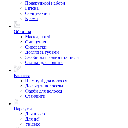
Подарункові набори
Гігієна
Сонцезахист
Креми
Обличчя
Маски, патчі
Очищення
Сироватки
Догляд за губами
Засоби для гоління та після
Станки для гоління
Волосся
Шампуні для волосся
Догляд за волоссям
Фарби для волосся
Стайлінги
Парфуми
Для нього
Для неї
Унісекс