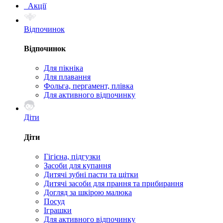
Акції
Відпочинок
Відпочинок
Для пікніка
Для плавання
Фольга, пергамент, плівка
Для активного відпочинку
Діти
Діти
Гігієна, підгузки
Засоби для купання
Дитячі зубні пасти та щітки
Дитячі засоби для прання та прибирання
Догляд за шкірою малюка
Посуд
Іграшки
Для активного відпочинку