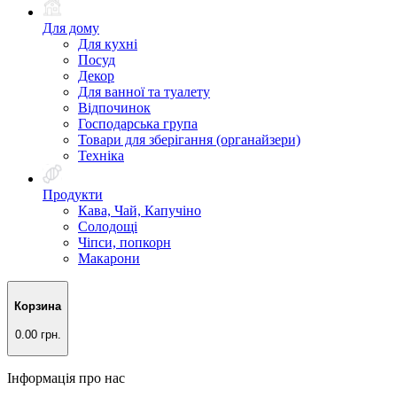
Для дому
Для кухні
Посуд
Декор
Для ванної та туалету
Відпочинок
Господарська група
Товари для зберігання (органайзери)
Техніка
Продукти
Кава, Чай, Капучіно
Солодощі
Чіпси, попкорн
Макарони
Корзина
0.00 грн.
Інформація про нас