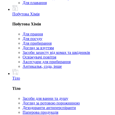
Для плавання
Побутова Хімія
Побутова Хімія
Для прання
Для посуду
Для прибирання
Догляд за взуттям
Засоби захисту від комах та шкідників
Освіжувачі повітря
Аксесуари для прибирання
Антикальк, сода, інше
Тіло
Тіло
Засоби для ванни та душу
Догляд за ротовою порожниною
Дезодоранти антиперспіранти
Паперова продукція