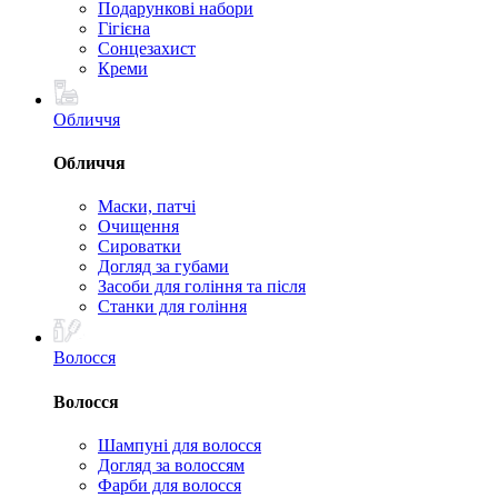
Подарункові набори
Гігієна
Сонцезахист
Креми
Обличчя
Обличчя
Маски, патчі
Очищення
Сироватки
Догляд за губами
Засоби для гоління та після
Станки для гоління
Волосся
Волосся
Шампуні для волосся
Догляд за волоссям
Фарби для волосся